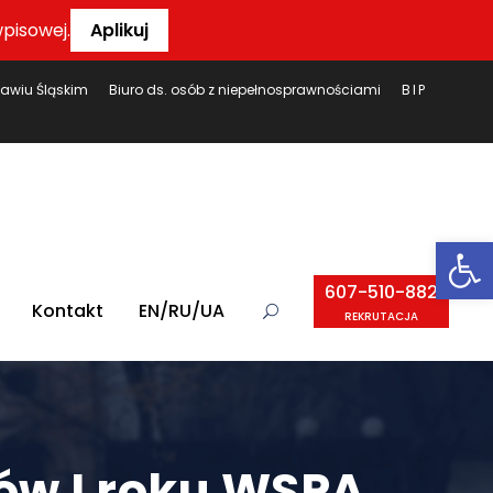
pisowej.
Aplikuj
ławiu Śląskim
Biuro ds. osób z niepełnosprawnościami
BIP
Ot
607-510-882
Kontakt
EN/RU/UA
REKRUTACJA
tów I roku WSPA