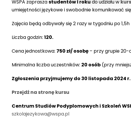
WSPA zaprasza
studentów I roku
do udziału w
kurs
umiejętności językowe i swobodnie komunikować się 
Zajęcia będą odbywały się 2 razy w tygodniu po 1,5h
Liczba godzin:
120.
Cena jednostkowa:
750 zł/ osobę
– przy grupie 20-o
Minimalna liczba uczestników:
20 osób
(przy mniejsz
Zgłoszenia przyjmujemy do 30 listopada 2024 r.
Przejdź na stronę kursu
Centrum Studiów Podyplomowych i Szkoleń WS
szkolajezykowa@wspa.pl