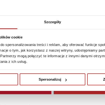
Szczegóły
 plików cookie
do spersonalizowania treści i reklam, aby oferować funkcje sp
ormacje o tym, jak korzystasz z naszej witryny, udostępniamy p
Partnerzy mogą połączyć te informacje z innymi danymi otrzym
nia z ich usług.
Spersonalizuj
Z
ершокурсників у WSPA >>
Курс польского языка д