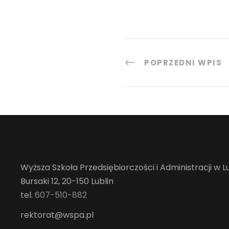
POPRZEDNI WPIS
Wyższa Szkoła Przedsiębiorczości i Administracji w Lu
Bursaki 12, 20-150 Lublin
tel.
607-510-882
rektorat@wspa.pl