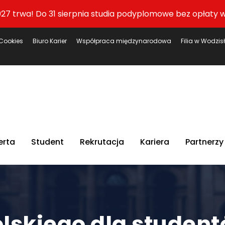
27 trwa! Do 31 sierpnia studia podyplomowe bez opłaty w
Cookies
Biuro Karier
Współpraca międzynarodowa
Filia w Wodzis
erta
Student
Rekrutacja
Kariera
Partnerzy
olskiego dla studen