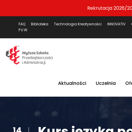
Rekrutacja 2026/20
FAQ
Biblioteka
Technologia Kreatywności
INNOVATIV
PUW
Aktualności
Uczelnia
Of
Kurs języka p
14