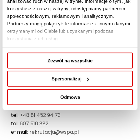
analizować ruch w naszej witrynie. Informacje o tym, jak
korzystasz z naszej witryny, udostępniamy partnerom
W najbliższe soboty:
19 i 26 października 2024
społecznościowym, reklamowym i analitycznym.
r.
będziemy do Waszej dyspozycji w godzinach
Partnerzy mogą połączyć te informacje z innymi danymi
9:00-13:00
. To doskonała okazja, aby osobiście
otrzymanymi od Ciebie lub uzyskanymi podczas
złożyć dokumenty oraz uzyskać odpowiedzi na
korzystania z ich usług.
wszelkie pytania dotyczące procesu
rekrutacyjnego.
Zezwól na wszystkie
W pozostałe dni zapraszamy od poniedziałku do
piątku w godzinach 7:30-15:30.
Spersonalizuj
Kontakt do Centrum Rekrutacji i Obsługi
Odmowa
Kandydata:
tel.
+48 81 452 94 73
tel.
607 510 882
e-mail:
rekrutacja@wspa.pl