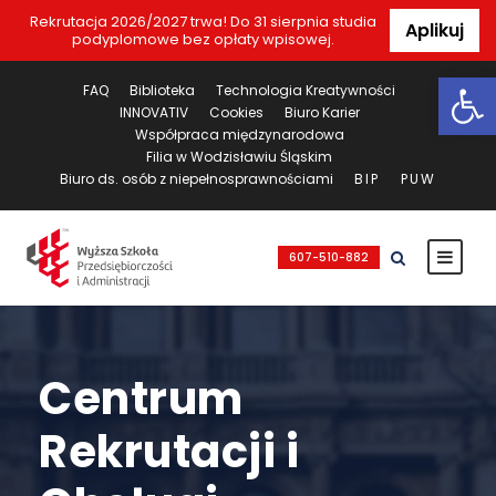
Rekrutacja 2026/2027 trwa! Do 31 sierpnia studia
Aplikuj
podyplomowe bez opłaty wpisowej.
Ot
FAQ
Biblioteka
Technologia Kreatywności
INNOVATIV
Cookies
Biuro Karier
Współpraca międzynarodowa
Filia w Wodzisławiu Śląskim
Biuro ds. osób z niepełnosprawnościami
BIP
PUW
607-510-882
Centrum
Rekrutacji i