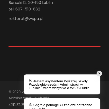
Bursaki 12, 20-150 Lublin
tel.
607-510-882
rektorat@wspa.pl
✕
👋 Jestem asystentem Wyższej Szkoły
Przedsiębiorczości i Administracji w
Lublinie i wiem wszystko o WSPA Lublin.
© 2020 Wyższa Szkoła Przedsiębiorczości i
Administracji w Lublinie
Zapisz się do newslettera
😊 Chętnie pomogę Ci znaleźć potrzebne
informacje.