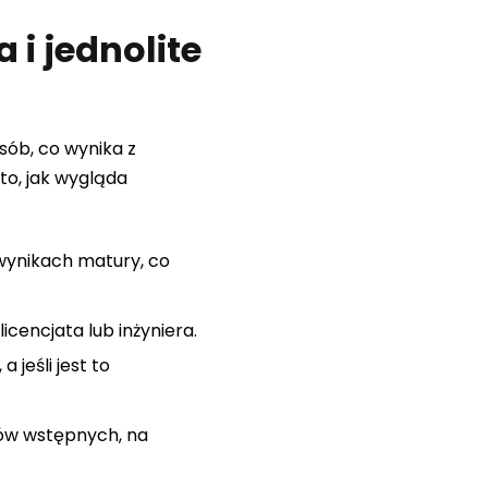
 i jednolite
osób, co wynika z
o, jak wygląda
 wynikach matury, co
icencjata lub inżyniera.
jeśli jest to
nów wstępnych, na