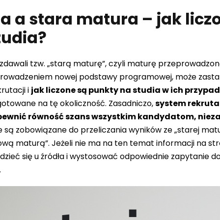
 a stara matura – jak licz
tudia?
zdawali tzw. „starą maturę”, czyli maturę przeprowadzo
rowadzeniem nowej podstawy programowej, może zastana
utacji i
jak liczone są punkty na studia w ich przypad
gotowane na tę okoliczność. Zasadniczo,
system rekrutac
ewnić równość szans wszystkim kandydatom, niezal
 są zobowiązane do przeliczania wyników ze „starej matu
wą maturą”. Jeżeli nie ma na ten temat informacji na str
dzieć się u źródła i wystosować odpowiednie zapytanie d
.