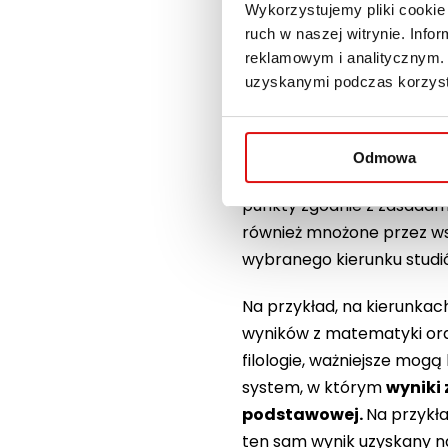
Wykorzystujemy pliki cookie 
ruch w naszej witrynie. Inf
Punkty na studia obliczan
reklamowym i analitycznym. 
jednolite magisterskie), o
uzyskanymi podczas korzysta
mogą mieć znaczenie przy 
prywatna, może stosowa
rekrutacyjne.
Podstawowy
Odmowa
egzaminu maturalnego. Za
punkty zgodnie z zasadam
również mnożone przez ws
wybranego kierunku studi
Na przykład, na kierunkach
wyników z matematyki ora
filologie, ważniejsze mogą
system, w którym
wyniki 
podstawowej.
Na przykła
ten sam wynik uzyskany 