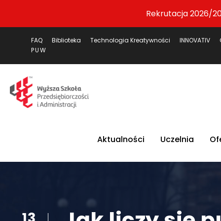
Rekrutacja 2026/20
FAQ
Biblioteka
Technologia Kreatywności
INNOVATIV
PUW
Aktualności
Uczelnia
Of
Jak liczy się 
13