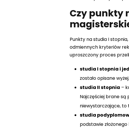
Czy punkty na
magisterskie
Punkty na studia I stopnia,
odmiennych kryteriów rek
uproszczony proces przel
studia I stopnia i j
zostało opisane wyżej
studia II stopnia
– k
Najczęściej brane są 
niewystarczające, to 
studia podyplomo
podstawie złożonego 