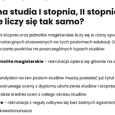
 studia I stopnia, II stopnia
 liczy się tak samo?
 II stopnia oraz jednolite magisterskie liczy się w różny sp
rutacyjnych stosowanych na tych poziomach edukacji. Ot
iczania punktów na poszczególnych typach studiów:
ednolite magisterskie
– rekrutacja opiera się głównie na
.
andydaci na ten poziom studiów muszą posiadać już tytuł l
pod uwagę oceny z dyplomu ukończenia studiów I stopnia, a 
także średnia ocen z całego okresu studiów.
we
– rekrutacja z reguły odbywa się bez żadnych egzami
kwestionariusza.