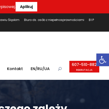
pisowej.
Aplikuj
ławiu Śląskim
Biuro ds. osób z niepełnosprawnościami
BIP
Ot
607-510-882
Kontakt
EN/RU/UA
REKRUTACJA
 czego zależy