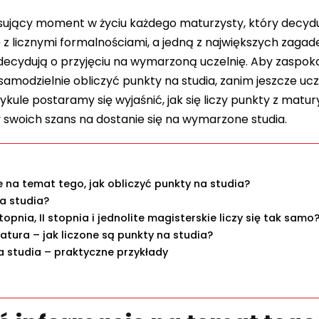
esujący moment w życiu każdego maturzysty, który decydu
ę z licznymi formalnościami, a jedną z największych zagade
 decydują o przyjęciu na wymarzoną uczelnię. Aby zaspok
amodzielnie obliczyć punkty na studia, zanim jeszcze ucze
tykule postaramy się wyjaśnić, jak się liczy punkty z matur
 swoich szans na dostanie się na wymarzone studia.
 na temat tego, jak obliczyć punkty na studia?
na studia?
topnia, II stopnia i jednolite magisterskie liczy się tak samo
tura – jak liczone są punkty na studia?
a studia – praktyczne przykłady