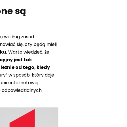
one są
ną według zasad
wiać się, czy będą mieli
ku.
Warto wiedzieć, że
yjny jest tak
eżnie od tego, kiedy
ry” w sposób, który daje
onie internetowej
o odpowiedzialnych