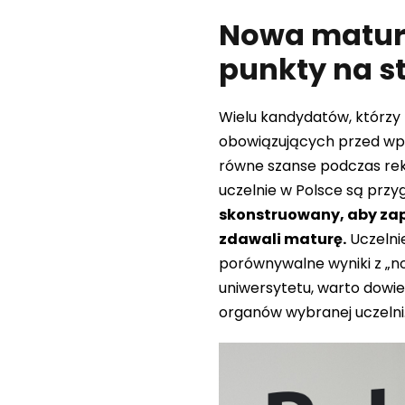
Nowa matura
punkty na s
Wielu kandydatów, którzy 
obowiązujących przed wp
równe szanse podczas rekr
uczelnie w Polsce są przy
skonstruowany, aby zap
zdawali maturę.
Uczelnie
porównywalne wyniki z „no
uniwersytetu, warto dowie
organów wybranej uczelni