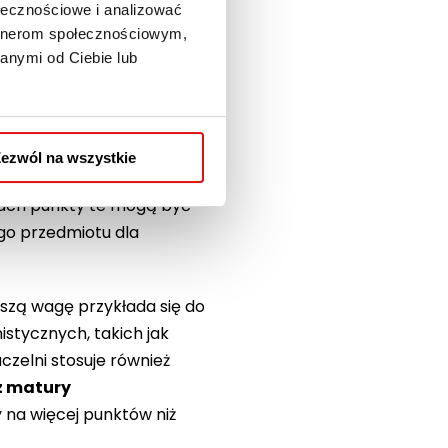
ołecznościowe i analizować
artnerom społecznościowym,
tudia I stopnia lub
anymi od Ciebie lub
innych osiągnięć, które
ubliczna, jak i
ch na punkty
tów, jest wynik z
ezwól na wszystkie
ego przeliczany jest na
kach punkty te mogą być
go przedmiotu dla
ększą wagę przykłada się do
stycznych, takich jak
uczelni stosuje również
 z matury
 na więcej punktów niż