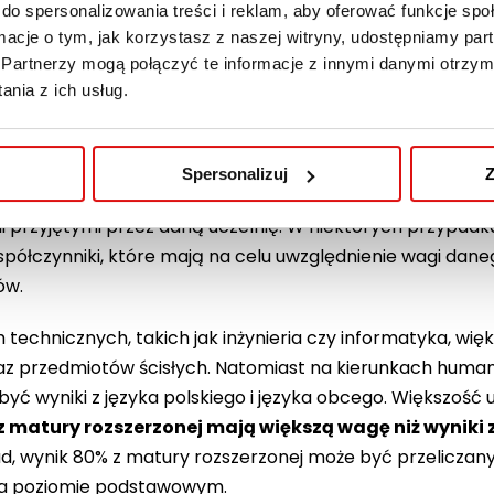
do spersonalizowania treści i reklam, aby oferować funkcje sp
ormacje o tym, jak korzystasz z naszej witryny, udostępniamy p
e są na podstawie wyników z egzaminów maturalnych (na s
Partnerzy mogą połączyć te informacje z innymi danymi otrzym
cen z wcześniejszego etapu nauki (studia II stopnia) oraz 
nia z ich usług.
rekrutacji na dany kierunek.
Każda uczelnia, zarówno p
ć własne kryteria przeliczania wyników maturalny
m elementem, od którego zależy liczba uzyskanych punk
Spersonalizuj
Z
zwyczaj wynik procentowy z danego przedmiotu maturaln
i przyjętymi przez daną uczelnię. W niektórych przypad
półczynniki, które mają na celu uwzględnienie wagi dane
ów.
 technicznych, takich jak inżynieria czy informatyka, wi
z przedmiotów ścisłych. Natomiast na kierunkach humani
 być wyniki z języka polskiego i języka obcego. Większość 
z matury rozszerzonej mają większą wagę niż wyniki
d, wynik 80% z matury rozszerzonej może być przeliczany
na poziomie podstawowym.