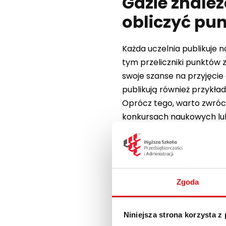
Gdzie znaleź
obliczyć pun
Każda uczelnia publikuje 
tym przeliczniki punktów 
swoje szanse na przyjęci
publikują również przykł
Oprócz tego, warto zwróc
konkursach naukowych lub
wybrany kierunek.
Studia artystyczne, takie 
standardowych wyników z
które oceniają ich talent 
Zgoda
uwagę na informacje doty
Jak oblicza 
Niniejsza strona korzysta z