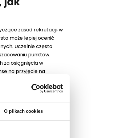
 jak
yczące zasad rekrutacji, w
ysta może lepiej ocenić
nych. Uczelnie często
oszacowaniu punktów.
 za osiągnięcia w
se na przyjęcie na
co innych zasadach. Oprócz
aminów praktycznych,
folio prac. Warto zwrócić
O plikach cookies