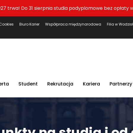
27 trwa! Do 31 sierpnia studia podyplomowe bez opłaty w
Cookies
Biuro Karier
Współpraca międzynarodowa
Filia w Wodzis
erta
Student
Rekrutacja
Kariera
Partnerzy
punkty na studia i od