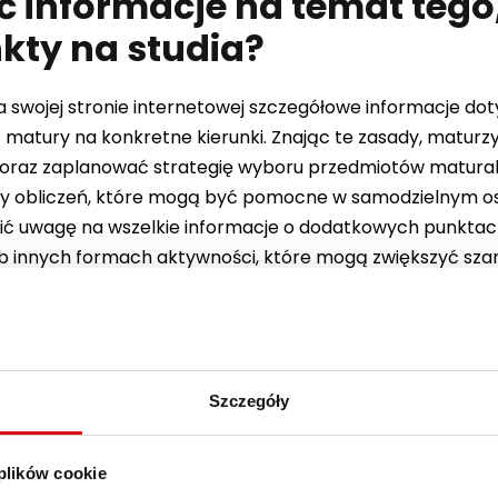
ć informacje na temat tego,
kty na studia?
na swojej stronie internetowej szczegółowe informacje dot
z matury na konkretne kierunki. Znając te zasady, maturz
e oraz zaplanować strategię wyboru przedmiotów matural
ady obliczeń, które mogą być pomocne w samodzielnym 
ić uwagę na wszelkie informacje o dodatkowych punktach
 innych formach aktywności, które mogą zwiększyć szan
jak malarstwo, grafika czy aktorstwo, opierają się na nie
 matury, kandydaci muszą zazwyczaj przystąpić do egz
oraz umiejętności w danej dziedzinie lub przedstawić port
Szczegóły
czące terminów tych egzaminów oraz ich przebiegu.
się punkty na studia?
 plików cookie