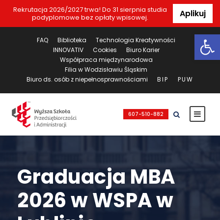
Rekrutacja 2026/2027 trwa! Do 31 sierpnia studia
Aplikuj
podyplomowe bez opłaty wpisowej.
Ot
FAQ
Biblioteka
Technologia Kreatywności
INNOVATIV
Cookies
Biuro Karier
Współpraca międzynarodowa
Filia w Wodzisławiu Śląskim
Biuro ds. osób z niepełnosprawnościami
BIP
PUW
607-510-882
Graduacja MBA
2026 w WSPA w