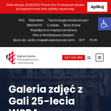
Rekrutacja 2026/2027 trwa! Do 31 sierpnia studia
Aplikuj
podyplomowe bez opłaty wpisowej.
Ot
FAQ
Biblioteka
Technologia Kreatywności
INNOVATIV
Cookies
Biuro Karier
Współpraca międzynarodowa
Filia w Wodzisławiu Śląskim
Biuro ds. osób z niepełnosprawnościami
BIP
PUW
607-510-882
Galeria zdjęć z
Gali 25-lecia