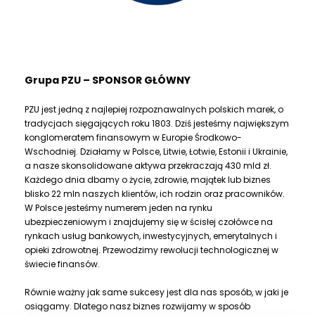
Grupa PZU – SPONSOR GŁÓWNY
PZU jest jedną z najlepiej rozpoznawalnych polskich marek, o
tradycjach sięgających roku 1803. Dziś jesteśmy największym
konglomeratem finansowym w Europie Środkowo-
Wschodniej. Działamy w Polsce, Litwie, Łotwie, Estonii i Ukrainie,
a nasze skonsolidowane aktywa przekraczają 430 mld zł.
Każdego dnia dbamy o życie, zdrowie, majątek lub biznes
blisko 22 mln naszych klientów, ich rodzin oraz pracowników.
W Polsce jesteśmy numerem jeden na rynku
ubezpieczeniowym i znajdujemy się w ścisłej czołówce na
rynkach usług bankowych, inwestycyjnych, emerytalnych i
opieki zdrowotnej. Przewodzimy rewolucji technologicznej w
świecie finansów.
Równie ważny jak same sukcesy jest dla nas sposób, w jaki je
osiągamy. Dlatego nasz biznes rozwijamy w sposób