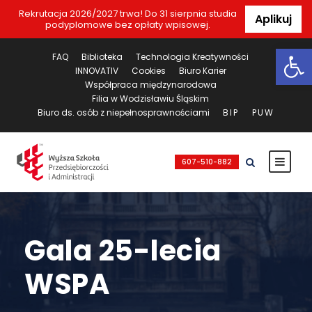
Rekrutacja 2026/2027 trwa! Do 31 sierpnia studia
Aplikuj
podyplomowe bez opłaty wpisowej.
Ot
FAQ
Biblioteka
Technologia Kreatywności
INNOVATIV
Cookies
Biuro Karier
Współpraca międzynarodowa
Filia w Wodzisławiu Śląskim
Biuro ds. osób z niepełnosprawnościami
BIP
PUW
607-510-882
Gala 25-lecia
WSPA