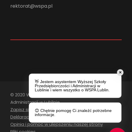
rektorat@wspa.pl
✕
👋 Jestem asystentem Wyższej Szkoły
Przedsiębiorczości i Administracji w
Lublinie i wiem wszystko o WSPA Lublin.
© 2020 Wyższa Szkoła Przedsiębiorczości i
Administracji w Lublinie
Zapisz się do newslettera
😊 Chętnie pomogę Ci znaleźć potrzebne
informacje.
Deklaracja Dostępności
Opinia i pomoc w ulepszeniu naszej strony
Pliki cookies