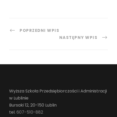
POPRZEDNI WPIS
NASTĘPNY WPIS
Wyższa Szkoła Przedsiębiorczości i Administracji
w Lublinie
Bursaki 12, 20-150 Lublin
tel.
607-510-882