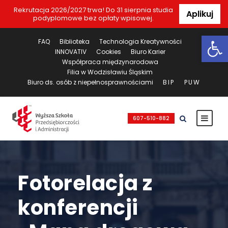
Rekrutacja 2026/2027 trwa! Do 31 sierpnia studia
Aplikuj
podyplomowe bez opłaty wpisowej.
Ot
FAQ
Biblioteka
Technologia Kreatywności
INNOVATIV
Cookies
Biuro Karier
Współpraca międzynarodowa
Filia w Wodzisławiu Śląskim
Biuro ds. osób z niepełnosprawnościami
BIP
PUW
607-510-882
Fotorelacja z
konferencji