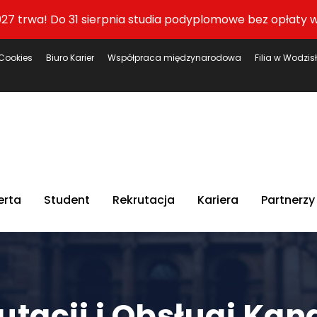
27 trwa! Do 31 sierpnia studia podyplomowe bez opłaty w
Cookies
Biuro Karier
Współpraca międzynarodowa
Filia w Wodzis
erta
Student
Rekrutacja
Kariera
Partnerzy
tacji i Obsługi Ka