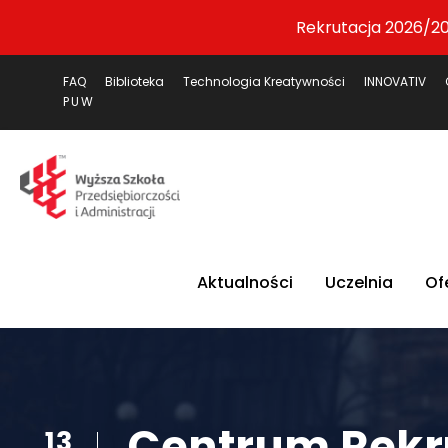
Rekrutacja 2026/20
FAQ
Biblioteka
Technologia Kreatywności
INNOVATIV
PUW
Aktualności
Uczelnia
Of
Centrum Rekru
13