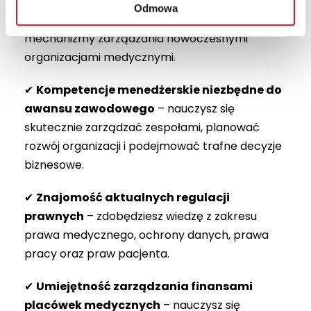
systemu ochrony zdrowia
– poznasz zasady
Odmowa
działania podmiotów leczniczych oraz
mechanizmy zarządzania nowoczesnymi
organizacjami medycznymi.
✔
Kompetencje menedżerskie niezbędne do
awansu zawodowego
– nauczysz się
skutecznie zarządzać zespołami, planować
rozwój organizacji i podejmować trafne decyzje
biznesowe.
✔
Znajomość aktualnych regulacji
prawnych
– zdobędziesz wiedzę z zakresu
prawa medycznego, ochrony danych, prawa
pracy oraz praw pacjenta.
✔
Umiejętność zarządzania finansami
placówek medycznych
– nauczysz się