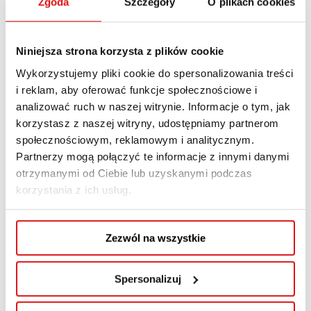
Zgoda
Szczegóły
O plikach cookies
zarządzać organizacjami medycznymi.
Niniejsza strona korzysta z plików cookie
Korzyści dla uczestników
Wykorzystujemy pliki cookie do spersonalizowania treści
i reklam, aby oferować funkcje społecznościowe i
Zdobądź kompetencje, które realnie
analizować ruch w naszej witrynie. Informacje o tym, jak
wpływają na rozwój kariery
korzystasz z naszej witryny, udostępniamy partnerom
społecznościowym, reklamowym i analitycznym.
Ukończenie studiów podyplomowych
Partnerzy mogą połączyć te informacje z innymi danymi
Zarządzanie Ochroną Zdrowia
pozwoli Ci
otrzymanymi od Ciebie lub uzyskanymi podczas
zdobyć wiedzę i umiejętności poszukiwane
korzystania z ich usług.
przez pracodawców w publicznym i prywatnym
sektorze ochrony zdrowia.
Zezwól na wszystkie
Co zyskasz?
Spersonalizuj
✔
Praktyczną wiedzę o funkcjonowaniu