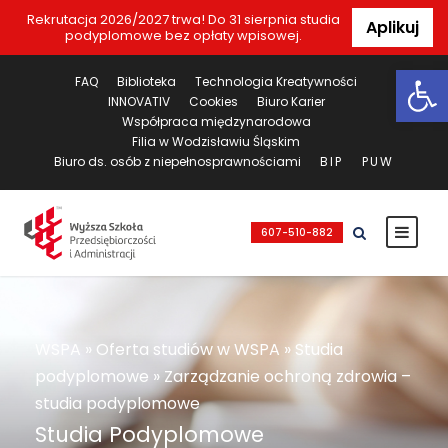
Rekrutacja 2026/2027 trwa! Do 31 sierpnia studia
Aplikuj
podyplomowe bez opłaty wpisowej.
Ot
FAQ
Biblioteka
Technologia Kreatywności
INNOVATIV
Cookies
Biuro Karier
Współpraca międzynarodowa
Filia w Wodzisławiu Śląskim
Biuro ds. osób z niepełnosprawnościami
BIP
PUW
607-510-882
WSPA
»
Oferta studiów w WSPA
»
Studia
podyplomowe
»
Zarządzanie ochroną zdrowia –
studia podyplomowe
Studia Podyplomowe