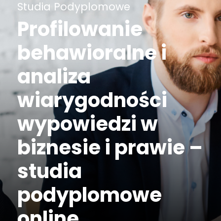
Studia Podyplomowe
Profilowanie
behawioralne i
analiza
wiarygodności
wypowiedzi w
biznesie i prawie –
studia
podyplomowe
online