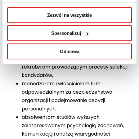
zarządzania ryzykiem,
Zezwól na wszystkie
pracownikom działów bezpieczeństwa i
przeciwdziałania nadużyciom (anti-fraud),
mediatorom, negocjatorom oraz
Spersonalizuj
specjalistom prowadzącym postępowania
wyjaśniające,
Odmowa
psychologom, specjalistom HR oraz
rekruterom prowadzącym procesy selekcji
kandydatów,
menedżerom i właścicielom firm
odpowiedzialnym za bezpieczeństwo
organizacji i podejmowanie decyzji
personalnych,
absolwentom studiów wyższych
zainteresowanym psychologią zachowań,
komunikacją i analizą wiarygodności