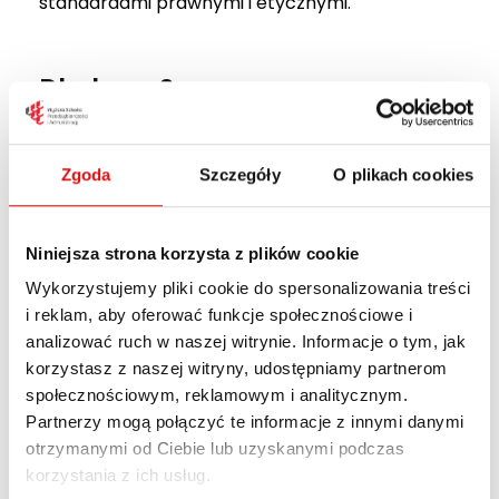
standardami prawnymi i etycznymi.
Dla kogo?
Kierunek został przygotowany dla osób, które
Zgoda
Szczegóły
O plikach cookies
chcą wykorzystywać analizę behawioralną w
swojej pracy zawodowej.
Niniejsza strona korzysta z plików cookie
Studia są szczególnie polecane:
Wykorzystujemy pliki cookie do spersonalizowania treści
i reklam, aby oferować funkcje społecznościowe i
prawnikom, radcom prawnym i
analizować ruch w naszej witrynie. Informacje o tym, jak
adwokatom,
korzystasz z naszej witryny, udostępniamy partnerom
sędziom, prokuratorom i komornikom,
społecznościowym, reklamowym i analitycznym.
funkcjonariuszom Policji, Straży Granicznej,
Partnerzy mogą połączyć te informacje z innymi danymi
służb specjalnych oraz innych formacji
otrzymanymi od Ciebie lub uzyskanymi podczas
odpowiedzialnych za bezpieczeństwo,
korzystania z ich usług.
specjalistom ds. compliance, audytu i