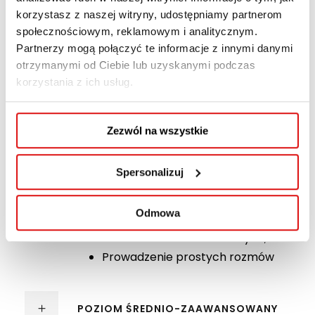
Pliki do pobrania:
korzystasz z naszej witryny, udostępniamy partnerom
społecznościowym, reklamowym i analitycznym.
Finansowanie szkolenia przez pracodawcę
Partnerzy mogą połączyć te informacje z innymi danymi
otrzymanymi od Ciebie lub uzyskanymi podczas
korzystania z ich usług.
POZIOM PODSTAWOWY
Zezwól na wszystkie
Alfabet;
Rozumienie prostych wyrażeń i
Spersonalizuj
wypowiedzi dotyczących życia
codziennego;
Odmowa
Tworzenie zdań prostych;
Przedstawienie siebie i innych;
Prowadzenie prostych rozmów
POZIOM ŚREDNIO-ZAAWANSOWANY