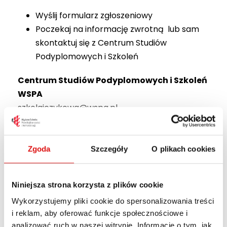
Wyślij formularz zgłoszeniowy
Poczekaj na informację zwrotną lub sam
skontaktuj się z Centrum Studiów
Podyplomowych i Szkoleń
Centrum Studiów Podyplomowych i Szkoleń
WSPA
szkolajezykowa@wspa.pl
tel.
81 45-29-444
pokój 105
Zgoda
Szczegóły
O plikach cookies
Możesz również wydrukować i wysłać
formularz zgłoszeniowy pocztą (kliknij
tutaj).
Niniejsza strona korzysta z plików cookie
Ilość miejsc ograniczona, decyduje kolejność
Wykorzystujemy pliki cookie do spersonalizowania treści
zgłoszeń.
i reklam, aby oferować funkcje społecznościowe i
analizować ruch w naszej witrynie. Informacje o tym, jak