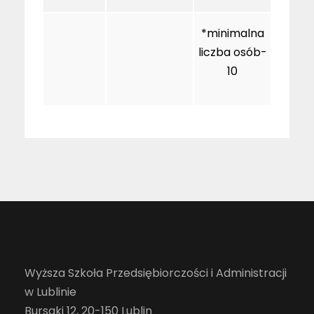
*minimalna
liczba osób-
10
Wyższa Szkoła Przedsiębiorczości i Administracji
w Lublinie
Bursaki 12, 20-150 Lublin