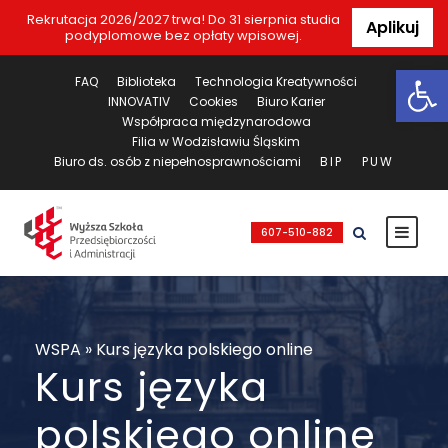
Rekrutacja 2026/2027 trwa! Do 31 sierpnia studia
Aplikuj
podyplomowe bez opłaty wpisowej.
Ot
FAQ
Biblioteka
Technologia Kreatywności
INNOVATIV
Cookies
Biuro Karier
Współpraca międzynarodowa
Filia w Wodzisławiu Śląskim
Biuro ds. osób z niepełnosprawnościami
BIP
PUW
607-510-882
WSPA
»
Kurs języka polskiego online
Kurs języka
polskiego online