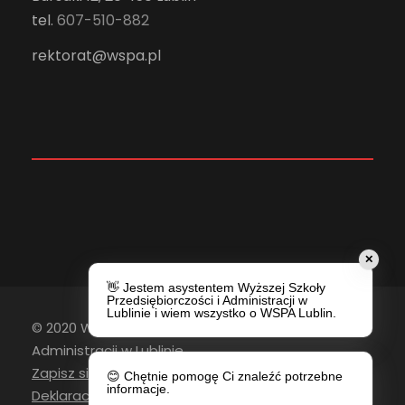
tel.
607-510-882
rektorat@wspa.pl
✕
👋 Jestem asystentem Wyższej Szkoły
Przedsiębiorczości i Administracji w
Lublinie i wiem wszystko o WSPA Lublin.
© 2020 Wyższa Szkoła Przedsiębiorczości i
Administracji w Lublinie
Zapisz się do newslettera
😊 Chętnie pomogę Ci znaleźć potrzebne
informacje.
Deklaracja Dostępności