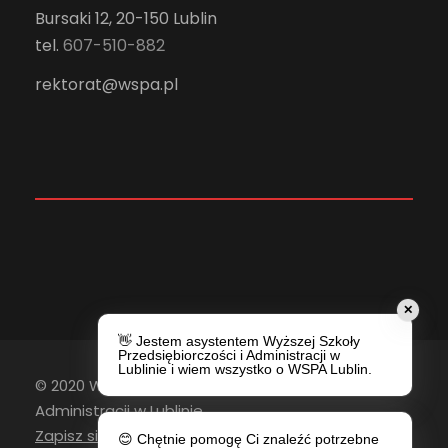
Bursaki 12, 20-150 Lublin
tel.
607-510-882
rektorat@wspa.pl
✕
👋 Jestem asystentem Wyższej Szkoły
Przedsiębiorczości i Administracji w
Lublinie i wiem wszystko o WSPA Lublin.
© 2020 Wyższa Szkoła Przedsiębiorczości i
Administracji w Lublinie
Zapisz się do newslettera
😊 Chętnie pomogę Ci znaleźć potrzebne