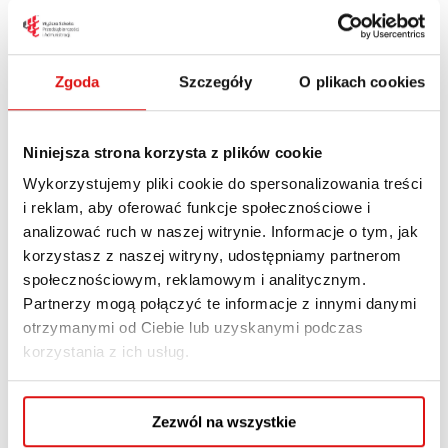
Zgoda
Szczegóły
O plikach cookies
Niniejsza strona korzysta z plików cookie
Wykorzystujemy pliki cookie do spersonalizowania treści
Szanowni Studenci,
i reklam, aby oferować funkcje społecznościowe i
analizować ruch w naszej witrynie. Informacje o tym, jak
Uprzejmie informujemy, iż Dziekanat Studiów
korzystasz z naszej witryny, udostępniamy partnerom
Wyższych w dniach 16.08.2023 r. (środa) –
społecznościowym, reklamowym i analitycznym.
25.08.2023 r. (piątek) będzie prowadził obsługę
Partnerzy mogą połączyć te informacje z innymi danymi
telefonicznie oraz poprzez e-mail.
otrzymanymi od Ciebie lub uzyskanymi podczas
korzystania z ich usług.
Obsługa stacjonarna będzie możliwa
wyłącznie po uprzednim umówieniu
Zezwól na wszystkie
terminu.