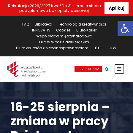
Rekrutacja 2026/2027 trwa! Do 31 sierpnia studia
Aplikuj
podyplomowe bez opłaty wpisowej.
Ot
FAQ
Biblioteka
Technologia Kreatywności
INNOVATIV
Cookies
Biuro Karier
Współpraca międzynarodowa
Filia w Wodzisławiu Śląskim
Biuro ds. osób z niepełnosprawnościami
BIP
PUW
607-510-882
16-25 sierpnia –
zmiana w pracy