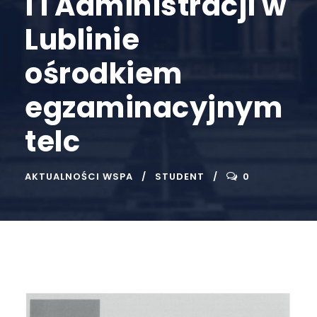
i i Administracji w
Lublinie
ośrodkiem
egzaminacyjnym
telc
AKTUALNOŚCI WSPA
STUDENT
0