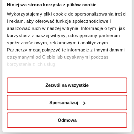
Niniejsza strona korzysta z plików cookie
Wykorzystujemy pliki cookie do spersonalizowania treści
i reklam, aby oferować funkcje społecznościowe i
analizować ruch w naszej witrynie. Informacje o tym, jak
Jest nam bardzo miło poinformować, że Wyższa
korzystasz z naszej witryny, udostępniamy partnerom
Szkoła Przedsiębiorczości i Administracji w
społecznościowym, reklamowym i analitycznym.
Lublinie uzyskała status licencjonowanego
Partnerzy mogą połączyć te informacje z innymi danymi
ośrodka egzaminacyjnego telc (The European
otrzymanymi od Ciebie lub uzyskanymi podczas
Language Certificates).
korzystania z ich usług.
To ważny krok w rozwoju Wyższej Szkoły
Zezwól na wszystkie
Przedsiębiorczości i Administracji w Lublinie oraz
poszerzeniu oferty dla studentów i wszystkich
osób zainteresowanych potwierdzeniem swoich
Spersonalizuj
kompetencji językowych na międzynarodowym
poziomie. Uzyskana licencja umożliwia
Odmowa
przeprowadzanie egzaminów telc.