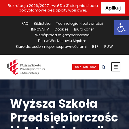
Rekrutacja 2026/2027 trwa! Do 31 sierpnia studia
Aplikuj
podyplomowe bez opłaty wpisowej.
Ot
FAQ
Biblioteka
Technologia Kreatywności
INNOVATIV
Cookies
Biuro Karier
Współpraca międzynarodowa
Filia w Wodzisławiu Śląskim
Biuro ds. osób z niepełnosprawnościami
BIP
PUW
607-510-882
Wyższa Szkoła
Przedsiębiorczośc