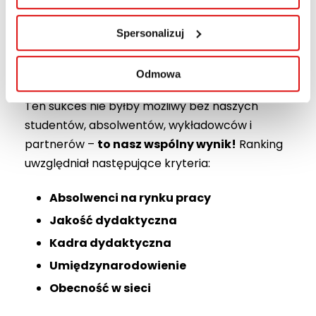
Dzięki temu nasi absolwenci dobrze odnajdują
się w środowiskach biznesowych czy
Spersonalizuj
instytucjonalnych.
Dziękujemy za zaufanie!
Odmowa
Ten sukces nie byłby możliwy bez naszych
studentów, absolwentów, wykładowców i
partnerów –
to nasz wspólny wynik!
Ranking
uwzględniał następujące kryteria:
Absolwenci na rynku pracy
Jakość dydaktyczna
Kadra dydaktyczna
Umiędzynarodowienie
Obecność w sieci