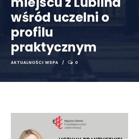
miejscu z Lublina
wśród uczelni o
profilu
praktycznym
AKTUALNOŚCI WSPA
0