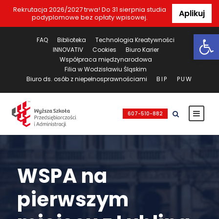
Rekrutacja 2026/2027 trwa! Do 31 sierpnia studia
Aplikuj
podyplomowe bez opłaty wpisowej.
Ot
FAQ
Biblioteka
Technologia Kreatywności
INNOVATIV
Cookies
Biuro Karier
Współpraca międzynarodowa
Filia w Wodzisławiu Śląskim
Biuro ds. osób z niepełnosprawnościami
BIP
PUW
607-510-882
WSPA na
pierwszym