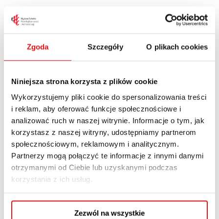
Uczymy praktycznie
Jako uczelnia zawodowa, koncentrujemy się
Zgoda
Szczegóły
O plikach cookies
przede wszystkim na
praktycznym
kształceniu, dostosowanym do aktualnych
potrzeb gospodarki i rynku pracy
. Programy
Niniejsza strona korzysta z plików cookie
studiów tworzone są we współpracy z
Wykorzystujemy pliki cookie do spersonalizowania treści
pracodawcami i ekspertami z branż, co
i reklam, aby oferować funkcje społecznościowe i
zapewnia studentom rozwijanie konkretnych
analizować ruch w naszej witrynie. Informacje o tym, jak
kompetencji i umiejętności wykorzystywanych
korzystasz z naszej witryny, udostępniamy partnerom
w codziennej pracy.
społecznościowym, reklamowym i analitycznym.
Partnerzy mogą połączyć te informacje z innymi danymi
W odróżnieniu od uczelni akademickich, których
otrzymanymi od Ciebie lub uzyskanymi podczas
profil jest bardziej teoretyczny i naukowy,
korzystania z ich usług.
stawia
my
na praktykę, staże,
prace
projekt
owe i technologię kreatywności
.
Zezwól na wszystkie