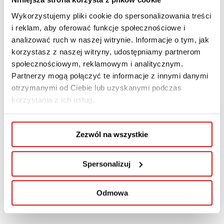
Wykorzystujemy pliki cookie do spersonalizowania treści
i reklam, aby oferować funkcje społecznościowe i
Drodzy Studenci,
analizować ruch w naszej witrynie. Informacje o tym, jak
korzystasz z naszej witryny, udostępniamy partnerom
informujemy, że Dział Stypendialny w dniu 28
społecznościowym, reklamowym i analitycznym.
października 2025 r. będzie prowadził obsługę
Partnerzy mogą połączyć te informacje z innymi danymi
studentów w godzinach 13:00–15:00.
otrzymanymi od Ciebie lub uzyskanymi podczas
korzystania z ich usług.
Zezwól na wszystkie
POPRZEDNI WPIS
Spersonalizuj
NASTĘPNY WPIS
Odmowa