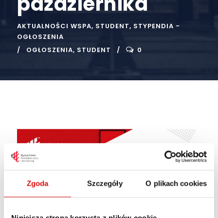
października
AKTUALNOŚCI WSPA
,
STUDENT
,
STYPENDIA -
OGŁOSZENIA
OGŁOSZENIA
,
STUDENT
0
Zgoda
Szczegóły
O plikach cookies
Niniejsza strona korzysta z plików cookie