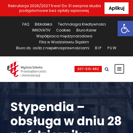
Rekrutacja 2026/2027 trwa! Do 31 sierpnia studia
Aplikuj
podyplomowe bez opłaty wpisowej.
Ot
FAQ
Biblioteka
Technologia Kreatywności
INNOVATIV
Cookies
Biuro Karier
Współpraca międzynarodowa
Filia w Wodzisławiu Śląskim
Biuro ds. osób z niepełnosprawnościami
BIP
PUW
607-510-882
Stypendia –
obsługa w dniu 28