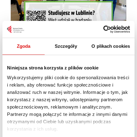
Zgoda
Szczegóły
O plikach cookies
Drodzy Studenci,
Niniejsza strona korzysta z plików cookie
zapraszamy do wypełnienia
anonimowej
Wykorzystujemy pliki cookie do spersonalizowania treści
ankiety
skierowanej do studentów i
i reklam, aby oferować funkcje społecznościowe i
analizować ruch w naszej witrynie. Informacje o tym, jak
doktorantów
wszystkich lubelskich uczelni.
korzystasz z naszej witryny, udostępniamy partnerom
społecznościowym, reklamowym i analitycznym.
Celem badania jest zebranie opinii dotyczących
Partnerzy mogą połączyć te informacje z innymi danymi
warunków studiowania w Lublinie, aktywności
otrzymanymi od Ciebie lub uzyskanymi podczas
społecznej, kulturalnej i zawodowej młodych
korzystania z ich usług.
osób, ich sytuacji ekonomicznej oraz planów na