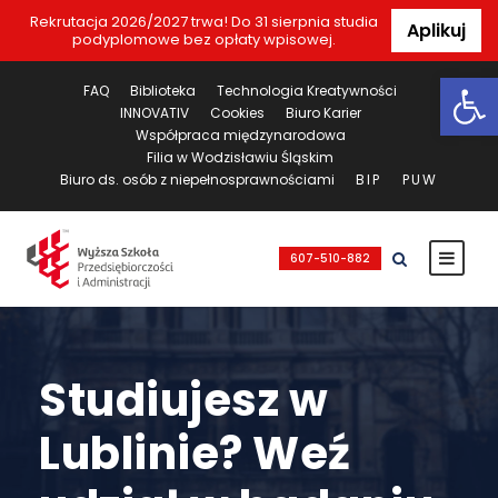
Rekrutacja 2026/2027 trwa! Do 31 sierpnia studia
Aplikuj
podyplomowe bez opłaty wpisowej.
Ot
FAQ
Biblioteka
Technologia Kreatywności
INNOVATIV
Cookies
Biuro Karier
Współpraca międzynarodowa
Filia w Wodzisławiu Śląskim
Biuro ds. osób z niepełnosprawnościami
BIP
PUW
607-510-882
Studiujesz w
Lublinie? Weź