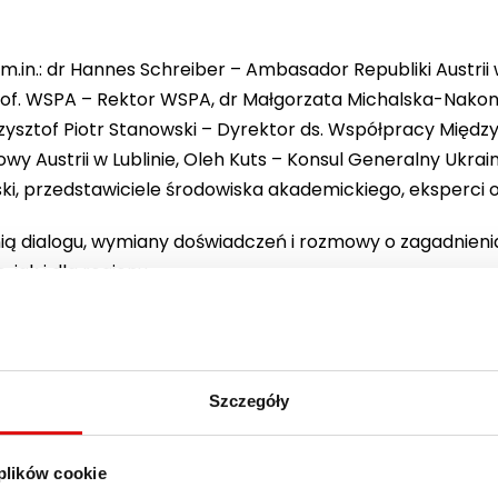
 m.in.: dr Hannes Schreiber – Ambasador Republiki Austrii
 prof. WSPA – Rektor WSPA, dr Małgorzata Michalska-Nakon
rzysztof Piotr Stanowski – Dyrektor ds. Współpracy Międz
y Austrii w Lublinie, Oleh Kuts – Konsul Generalny Ukrainy
rski, przedstawiciele środowiska akademickiego, eksperci 
nią dialogu, wymiany doświadczeń i rozmowy o zagadnieni
jak i dla regionu.
Szczegóły
 plików cookie