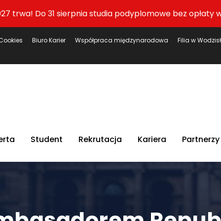
27 trwa! Do 31 sierpnia studia podyplomowe bez opłaty w
Cookies
Biuro Karier
Współpraca międzynarodowa
Filia w Wodzis
erta
Student
Rekrutacja
Kariera
Partnerzy
mbasadorem Republi