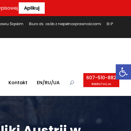
pisowej.
Aplikuj
ławiu Śląskim
Biuro ds. osób z niepełnosprawnościami
BIP
Ot
607-510-882
Kontakt
EN/RU/UA
REKRUTACJA
ki Austrii w