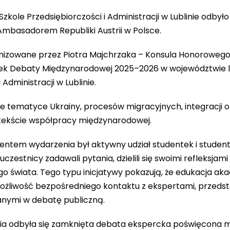
zkole Przedsiębiorczości i Administracji w Lublinie odbyło 
basadorem Republiki Austrii w Polsce.
izowane przez Piotra Majchrzaka – Konsula Honorowego R
odek Debaty Międzynarodowej 2025–2026 w województwie 
 Administracji w Lublinie.
 tematyce Ukrainy, procesów migracyjnych, integracji or
ntekście współpracy międzynarodowej.
ntem wydarzenia był aktywny udział studentek i stude
czestnicy zadawali pytania, dzielili się swoimi refleksjami
świata. Tego typu inicjatywy pokazują, że edukacja akad
możliwość bezpośredniego kontaktu z ekspertami, przedst
nymi w debatę publiczną.
ia odbyła się zamknięta debata ekspercka poświęcona migr