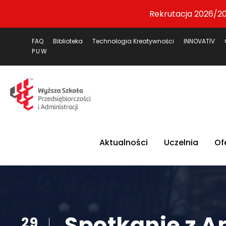
Rekrutacja 2026/20
FAQ
Biblioteka
Technologia Kreatywności
INNOVATIV
PUW
Aktualności
Uczelnia
Of
Spotkanie z A
29