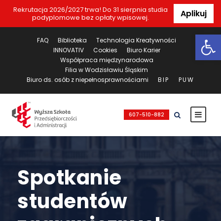
Rekrutacja 2026/2027 trwa! Do 31 sierpnia studia
Aplikuj
podyplomowe bez opłaty wpisowej.
Ot
FAQ
Biblioteka
Technologia Kreatywności
INNOVATIV
Cookies
Biuro Karier
Współpraca międzynarodowa
Filia w Wodzisławiu Śląskim
Biuro ds. osób z niepełnosprawnościami
BIP
PUW
607-510-882
Spotkanie
studentów