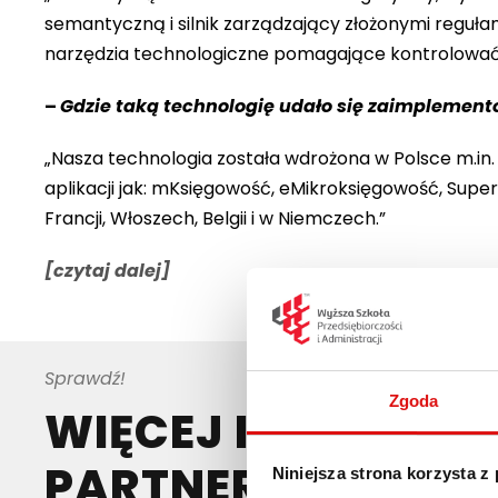
semantyczną i silnik zarządzający złożonymi regu
narzędzia technologiczne pomagające kontrolować 
–
Gdzie taką technologię udało się zaimplement
„Nasza technologia została wdrożona w Polsce m.in.
aplikacji jak: mKsięgowość, eMikroksięgowość, Super
Francji, Włoszech, Belgii i w Niemczech.”
[czytaj dalej]
Sprawdź!
Zgoda
WIĘCEJ INFORMAC
PARTNERACH TECH
Niniejsza strona korzysta z