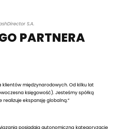
shDirector S.A.
EGO PARTNERA
la klientów międzynarodowych. Od kilku lat
nowoczesna księgowość). Jesteśmy spółką
realizuje ekspansję globalną.”
wiązania posiadają autonomiczną kategoryzację