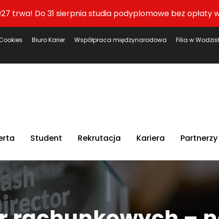
27 trwa! Do 31 sierpnia studia podyplomowe bez opłaty w
Cookies
Biuro Karier
Współpraca międzynarodowa
Filia w Wodzis
erta
Student
Rekrutacja
Kariera
Partnerzy
ur rachunkowych – 