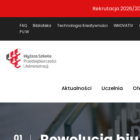
Rekrutacja 2026/20
FAQ
Biblioteka
Technologia Kreatywności
INNOVATIV
PUW
Aktualności
Uczelnia
Of
Rewolucja bi
01