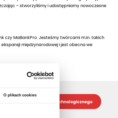
szczając – stworzyliśmy i udostępniamy nowoczesne
ank czy MaBankPro. Jesteśmy twórcami m.in. takich
n ekspansji międzynarodowej i jest obecna we
O plikach cookies
Strefa Partnera Technologicznego