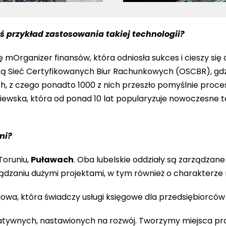
 przykład zastosowania takiej technologii?
Organizer finansów, która odniosła sukces i cieszy się
 Sieć Certyfikowanych Biur Rachunkowych (OSCBR), gdz
, z czego ponadto 1000 z nich przeszło pomyślnie proces
iewska, która od ponad 10 lat popularyzuje nowoczesne te
mi?
Toruniu,
Puławach
. Oba lubelskie oddziały są zarządzan
ządzaniu dużymi projektami, w tym również o charakter
gowa, która świadczy usługi księgowe dla przedsiębiorców
eatywnych, nastawionych na rozwój. Tworzymy miejsca pr