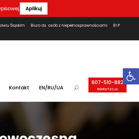
pisowej.
Aplikuj
ławiu Śląskim
Biuro ds. osób z niepełnosprawnościami
BIP
Ot
607-510-882
Kontakt
EN/RU/UA
REKRUTACJA
nowoczesna