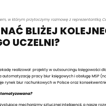
em, w którym przytoczymy rozmowę z reprezentantką Ca
ZNAĆ BLIŻEJ KOLEJN
O UCZELNI?
 dekadę realizował projekty w outsourcingu księgowości d
za automatyzację pracy biur księgowych i obsługę MSP (
je rynek biur rachunkowych w Polsce oraz konsekwentnie 
automatyzowana?
tujące mechanizmy sztucznej inteligencji, a nasze roz