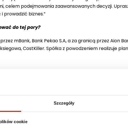
łami, celem podejmowania zaawansowanych decyzji. Upra
i prowadzić biznes.”
ować do tej pory?
 przez mBank, Bank Pekao S.A, a za granicą przez Aion B
ksiegowa, CostKiller. Spółka z powodzeniem realizuje pla
Szczegóły
JI O POZOSTAŁYCH
NOLOGICZNYCH ->
 plików cookie