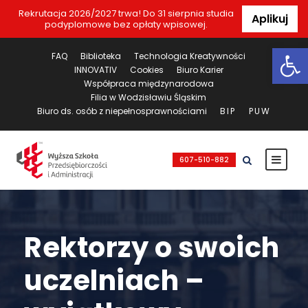
Rekrutacja 2026/2027 trwa! Do 31 sierpnia studia
Aplikuj
podyplomowe bez opłaty wpisowej.
Ot
FAQ
Biblioteka
Technologia Kreatywności
INNOVATIV
Cookies
Biuro Karier
Współpraca międzynarodowa
Filia w Wodzisławiu Śląskim
Biuro ds. osób z niepełnosprawnościami
BIP
PUW
607-510-882
Rektorzy o swoich
uczelniach –