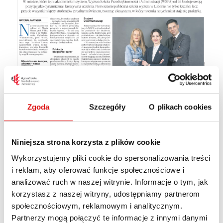
Zgoda
Szczegóły
O plikach cookies
Niniejsza strona korzysta z plików cookie
Zachęcamy do lektury najnowszego dodatku
Wykorzystujemy pliki cookie do spersonalizowania treści
„Rektorzy o swoich uczelniach”
,
i reklam, aby oferować funkcje społecznościowe i
opublikowanego przez
Rzeczpospolitą
. To
analizować ruch w naszej witrynie. Informacje o tym, jak
wyjątkowa publikacja, w której rektorzy
korzystasz z naszej witryny, udostępniamy partnerom
polskich uczelni dzielą się swoją wizją
społecznościowym, reklamowym i analitycznym.
kształcenia, wyzwaniami i pomysłami na rozwój
Partnerzy mogą połączyć te informacje z innymi danymi