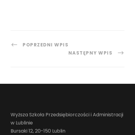
POPRZEDNI WPIS
NASTĘPNY WPIS
Wyższa Szkoła Przedsiębiorczości i Administracji
w Lublinie
Bursaki 12, 20-150 Lublin