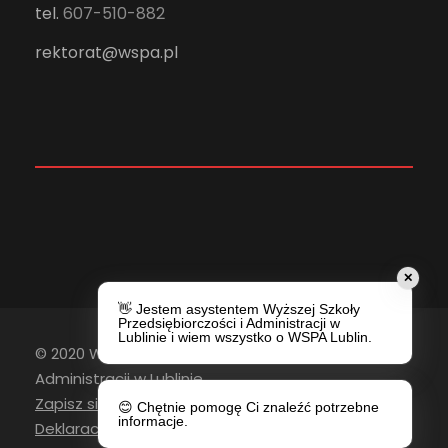
tel.
607-510-882
rektorat@wspa.pl
✕
👋 Jestem asystentem Wyższej Szkoły
Przedsiębiorczości i Administracji w
Lublinie i wiem wszystko o WSPA Lublin.
© 2020 Wyższa Szkoła Przedsiębiorczości i
Administracji w Lublinie
Zapisz się do newslettera
😊 Chętnie pomogę Ci znaleźć potrzebne
informacje.
Deklaracja Dostępności