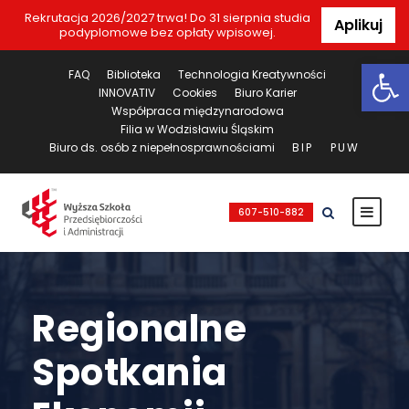
Rekrutacja 2026/2027 trwa! Do 31 sierpnia studia
Aplikuj
podyplomowe bez opłaty wpisowej.
Ot
FAQ
Biblioteka
Technologia Kreatywności
INNOVATIV
Cookies
Biuro Karier
Współpraca międzynarodowa
Filia w Wodzisławiu Śląskim
Biuro ds. osób z niepełnosprawnościami
BIP
PUW
607-510-882
Regionalne
Spotkania