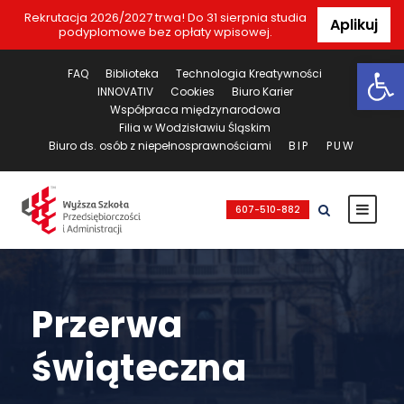
Rekrutacja 2026/2027 trwa! Do 31 sierpnia studia
Aplikuj
podyplomowe bez opłaty wpisowej.
Ot
FAQ
Biblioteka
Technologia Kreatywności
INNOVATIV
Cookies
Biuro Karier
Współpraca międzynarodowa
Filia w Wodzisławiu Śląskim
Biuro ds. osób z niepełnosprawnościami
BIP
PUW
607-510-882
Przerwa
świąteczna