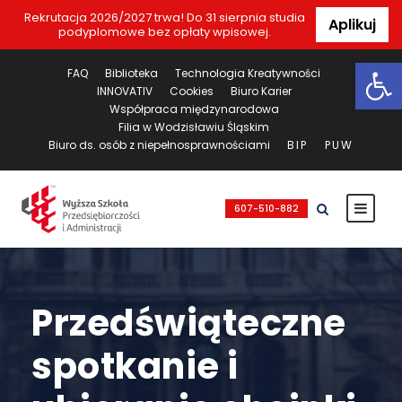
Rekrutacja 2026/2027 trwa! Do 31 sierpnia studia
Aplikuj
podyplomowe bez opłaty wpisowej.
Ot
FAQ
Biblioteka
Technologia Kreatywności
INNOVATIV
Cookies
Biuro Karier
Współpraca międzynarodowa
Filia w Wodzisławiu Śląskim
Biuro ds. osób z niepełnosprawnościami
BIP
PUW
607-510-882
Przedświąteczne
spotkanie i