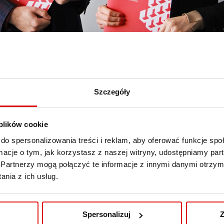
Szczegóły
 plików cookie
do spersonalizowania treści i reklam, aby oferować funkcje sp
ormacje o tym, jak korzystasz z naszej witryny, udostępniamy p
tnerów Wyższej Szkoły Przedsiębiorczości i Administracji 
Partnerzy mogą połączyć te informacje z innymi danymi otrzym
acją będzie organizować inicjatywy skierowane do uczniów 
nia z ich usług.
ego – warsztaty, konferencje, debaty. Już niebawem pier
dbędzie się na wiosnę w siedzibie WSPA.
Spersonalizuj
Z
odpisał Kanclerz WSPA – mgr Jacek Lis, w imieniu Fundacj