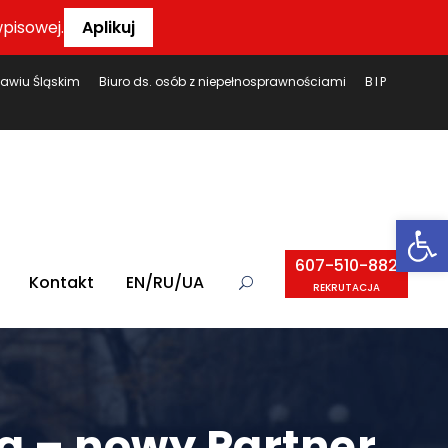
pisowej.
Aplikuj
ławiu Śląskim
Biuro ds. osób z niepełnosprawnościami
BIP
Ot
607-510-882
Kontakt
EN/RU/UA
REKRUTACJA
a – nowy Partner