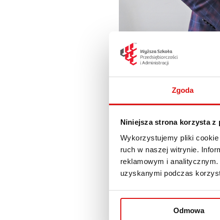
Zgoda
Niniejsza strona korzysta z
Wykorzystujemy pliki cookie 
ruch w naszej witrynie. Inf
09.02.2024 r. do grona par
reklamowym i analitycznym. 
Uczelnia, wspólnie z Fund
uzyskanymi podczas korzysta
oraz województwa lubelski
duża konferencja, która o
Odmowa
W imieniu Uczelni umowę p