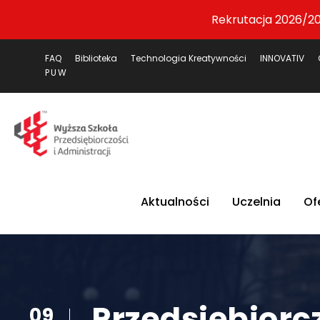
Rekrutacja 2026/20
FAQ
Biblioteka
Technologia Kreatywności
INNOVATIV
PUW
Aktualności
Uczelnia
Of
Przedsiębiorc
09