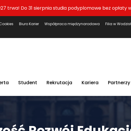
27 trwa! Do 31 sierpnia studia podyplomowe bez opłaty w
Cookies
Biuro Karier
Współpraca międzynarodowa
Filia w Wodzis
erta
Student
Rekrutacja
Kariera
Partnerzy
zość Rozwój Edukacj