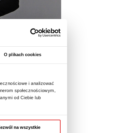
O plikach cookies
ołecznościowe i analizować
artnerom społecznościowym,
dołączyła Fundacja PRE.
anymi od Ciebie lub
szkół średnich z Lublina
wsze wspólne działanie –
ezwól na wszystkie
i Pani Prezes dr Kamila