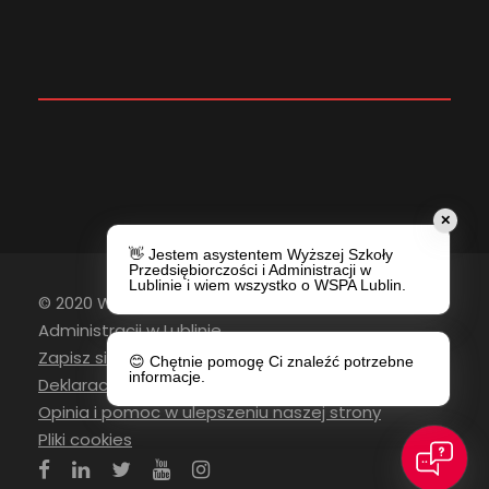
✕
👋 Jestem asystentem Wyższej Szkoły
Przedsiębiorczości i Administracji w
Lublinie i wiem wszystko o WSPA Lublin.
© 2020 Wyższa Szkoła Przedsiębiorczości i
Administracji w Lublinie
Zapisz się do newslettera
😊 Chętnie pomogę Ci znaleźć potrzebne
informacje.
Deklaracja Dostępności
Opinia i pomoc w ulepszeniu naszej strony
Pliki cookies