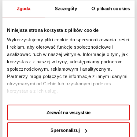
3️ Projektowanie wnętrz – twoje zadania:
Zgoda
Szczegóły
O plikach cookies
Projektowanie aranżacji wnętrz z
wykorzystaniem profesjonalnych narzędzi
Niniejsza strona korzysta z plików cookie
CAD – nauka narzędzi i współpraca przy
Wykorzystujemy pliki cookie do spersonalizowania treści
tworzeniu materiałów dydaktycznych.
i reklam, aby oferować funkcje społecznościowe i
Współpraca przy tworzeniu wizualizacji 3D
analizować ruch w naszej witrynie. Informacje o tym, jak
korzystasz z naszej witryny, udostępniamy partnerom
w programie D5 Render.
społecznościowym, reklamowym i analitycznym.
Realizacja projektów zgodnych z
Partnerzy mogą połączyć te informacje z innymi danymi
najnowszymi trendami w branży.
otrzymanymi od Ciebie lub uzyskanymi podczas
korzystania z ich usług.
4️ Informatyka – twoje zadania:
Zezwól na wszystkie
Udział w tworzeniu i rozwijaniu
oprogramowania w szczególności
Spersonalizuj
rozwiązań CAD / BIM .