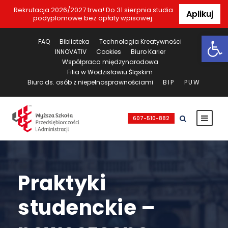
Rekrutacja 2026/2027 trwa! Do 31 sierpnia studia
Aplikuj
podyplomowe bez opłaty wpisowej.
Ot
FAQ
Biblioteka
Technologia Kreatywności
INNOVATIV
Cookies
Biuro Karier
Współpraca międzynarodowa
Filia w Wodzisławiu Śląskim
Biuro ds. osób z niepełnosprawnościami
BIP
PUW
607-510-882
Praktyki
studenckie –