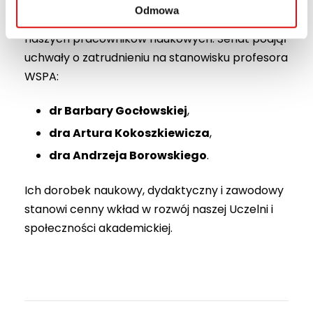
Szczególnie ważnym elementem obrad było
Odmowa
uhonorowanie znacznych i twórczych osiągnięć
naszych pracowników naukowych. Senat podjął
uchwały o zatrudnieniu na stanowisku profesora
WSPA:
dr Barbary Gocłowskiej
,
dra Artura Kokoszkiewicza
,
dra Andrzeja Borowskiego
.
Ich dorobek naukowy, dydaktyczny i zawodowy
stanowi cenny wkład w rozwój naszej Uczelni i
społeczności akademickiej.