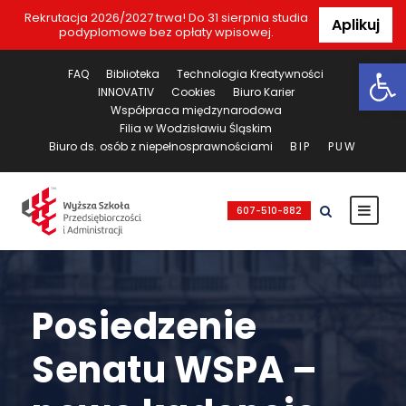
Rekrutacja 2026/2027 trwa! Do 31 sierpnia studia
Aplikuj
podyplomowe bez opłaty wpisowej.
Ot
FAQ
Biblioteka
Technologia Kreatywności
INNOVATIV
Cookies
Biuro Karier
Współpraca międzynarodowa
Filia w Wodzisławiu Śląskim
Biuro ds. osób z niepełnosprawnościami
BIP
PUW
607-510-882
Posiedzenie
Senatu WSPA –