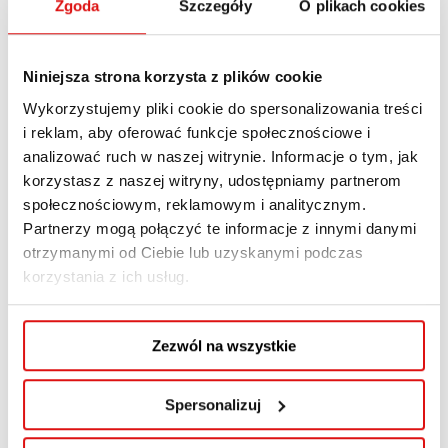
Zgoda
Szczegóły
O plikach cookies
Władze Uczelni na nową
kadencję
Niniejsza strona korzysta z plików cookie
Senat pozytywnie zaopiniował kandydatury:
Wykorzystujemy pliki cookie do spersonalizowania treści
i reklam, aby oferować funkcje społecznościowe i
Rektor:
dr Maria Mazur, prof. WSPA
analizować ruch w naszej witrynie. Informacje o tym, jak
korzystasz z naszej witryny, udostępniamy partnerom
Prorektor ds. ogólnych:
dr Małgorzata
społecznościowym, reklamowym i analitycznym.
Michalska-Nakonieczna, prof. WSPA
Partnerzy mogą połączyć te informacje z innymi danymi
Kanclerz:
mgr Jacek Lis
otrzymanymi od Ciebie lub uzyskanymi podczas
korzystania z ich usług.
Serdecznie gratulujemy i dziękujemy za
dotychczasowe zaangażowanie oraz pracę na
Zezwól na wszystkie
rzecz naszej Uczelni.
Nowi profesorowie WSPA
Spersonalizuj