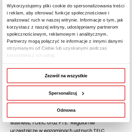
Wykorzystujemy pliki cookie do spersonalizowania treści
poziomach od A1 do C1. Oprócz języka ogólnego
i reklam, aby oferować funkcje społecznościowe i
General English realizuję język specjalistyczny w
analizować ruch w naszej witrynie. Informacje o tym, jak
następujących obszarach: Business English,
korzystasz z naszej witryny, udostępniamy partnerom
media, dziennikarstwo, public relations,
społecznościowym, reklamowym i analitycznym.
bezpieczeństwo narodowe, finanse,
Partnerzy mogą połączyć te informacje z innymi danymi
rachunkowość, logistyka, transport a także
otrzymanymi od Ciebie lub uzyskanymi podczas
analityka gospodarcza.
korzystania z ich usług.
Od 2016 r. prowadzę kursy konwersacyjne dla
Zezwól na wszystkie
studentów i pracowników uczelni. Wcześniej
prowadziłem zajęcia z grupami oraz
indywidualne m.in. w Żywiec Polska, Pekao BP,
Spersonalizuj
Telekomunikacje Polska SA oraz MPO Sita.
Odmowa
Jestem również egzaminatorem TELC, TELC
Business, TOEIC oraz PTE. Regularnie
uczestniczę w egzaminach ustnych TELC