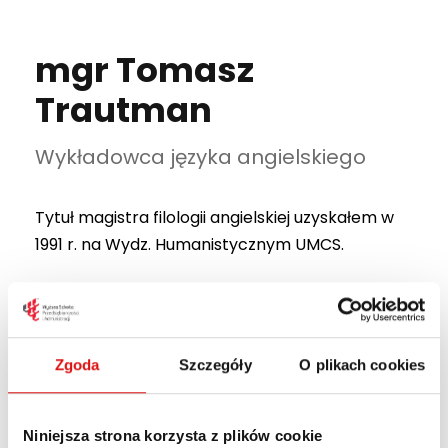
mgr Tomasz
Trautman
Wykładowca języka angielskiego
Tytuł magistra filologii angielskiej uzyskałem w
1991 r. na Wydz. Humanistycznym UMCS.
Od 01.10. 1995 r. jestem zatrudniony w UMCS,
obecnie na stanowisku starszego wykładowcy.
Pełnię również funkcję kierownika Zespołu
Zgoda
Szczegóły
O plikach cookies
Języka Angielskiego.
Z WSPA jestem związany od 1999 r. Prowadziłem
Niniejsza strona korzysta z plików cookie
i nadal prowadzę zajęcia na wszystkich