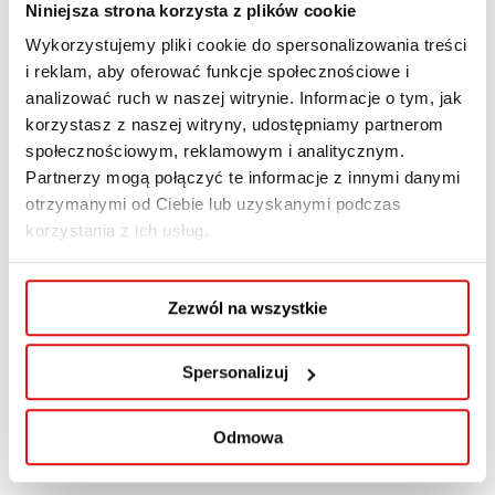
Niniejsza strona korzysta z plików cookie
Wykorzystujemy pliki cookie do spersonalizowania treści
i reklam, aby oferować funkcje społecznościowe i
analizować ruch w naszej witrynie. Informacje o tym, jak
e-mail:
m.jedynak@wspa.pl
korzystasz z naszej witryny, udostępniamy partnerom
społecznościowym, reklamowym i analitycznym.
dr Małgorzata
Partnerzy mogą połączyć te informacje z innymi danymi
otrzymanymi od Ciebie lub uzyskanymi podczas
Jedynak
korzystania z ich usług.
Wykładowca na kierunkach
Zezwól na wszystkie
Socjologia, Bezpieczeństwo
wewnętrzne
Spersonalizuj
Psychoterapeuta, coach
Odmowa