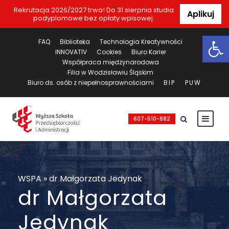
Rekrutacja 2026/2027 trwa! Do 31 sierpnia studia
Aplikuj
podyplomowe bez opłaty wpisowej.
Ot
FAQ
Biblioteka
Technologia Kreatywności
INNOVATIV
Cookies
Biuro Karier
Współpraca międzynarodowa
Filia w Wodzisławiu Śląskim
Biuro ds. osób z niepełnosprawnościami
BIP
PUW
607-510-882
WSPA
»
dr Małgorzata Jedynak
dr Małgorzata
Jedynak