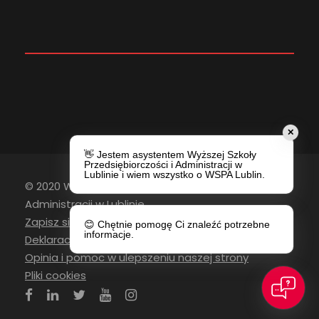
✕
👋 Jestem asystentem Wyższej Szkoły
Przedsiębiorczości i Administracji w
Lublinie i wiem wszystko o WSPA Lublin.
© 2020 Wyższa Szkoła Przedsiębiorczości i
Administracji w Lublinie
Zapisz się do newslettera
😊 Chętnie pomogę Ci znaleźć potrzebne
informacje.
Deklaracja Dostępności
Opinia i pomoc w ulepszeniu naszej strony
Pliki cookies