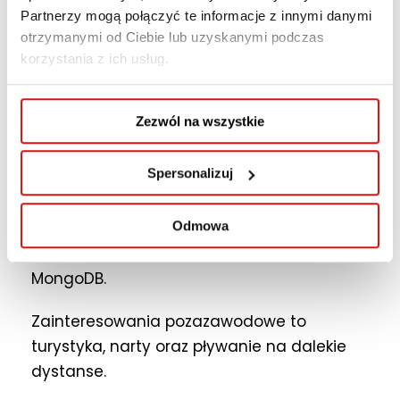
pracę i obroniła pracę doktorską z fizyki. W
Partnerzy mogą połączyć te informacje z innymi danymi
roku 2005 przeniosła się z Instytutu Fizyki do
otrzymanymi od Ciebie lub uzyskanymi podczas
Zakładu Informatyki Stosowanej,
który 2
korzystania z ich usług.
lata później stał się częścią Instytutu
Informatyki. Jej zainteresowania zawodowe
Zezwól na wszystkie
to aplikacje internetowe: Java, JEE, Spring a
ostatnio również Python + Django. Ulubione
Spersonalizuj
serwery to GlassFish, WildFly, a bazy
danych z których chętnie korzysta to
relacyjne (MySql, PostgreSql, Apache Derby,
Odmowa
Hibernate) oraz baza dokumentowa
MongoDB.
Zainteresowania pozazawodowe to
turystyka, narty oraz pływanie na dalekie
dystanse.