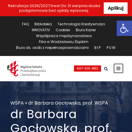
Rekrutacja 2026/2027 trwa! Do 31 sierpnia studia
Aplikuj
podyplomowe bez opłaty wpisowej.
Ot
FAQ
Biblioteka
Technologia Kreatywności
INNOVATIV
Cookies
Biuro Karier
Współpraca międzynarodowa
Filia w Wodzisławiu Śląskim
Biuro ds. osób z niepełnosprawnościami
BIP
PUW
607-510-882
WSPA
»
dr Barbara Gocłowska, prof. WSPA
dr Barbara
Gocłowska, prof.