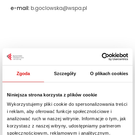
e-mail:
b.goclowska@wspa.pl
dr Barbara
Gocłowska, prof.
WSPA
Zgoda
Szczegóły
O plikach cookies
Wykładowca na kierunku
Niniejsza strona korzysta z plików cookie
Informatyka
Wykorzystujemy pliki cookie do spersonalizowania treści
i reklam, aby oferować funkcje społecznościowe i
Studiowała na Uniwersytecie Marii Curie-
analizować ruch w naszej witrynie. Informacje o tym, jak
korzystasz z naszej witryny, udostępniamy partnerom
Skłodowskiej, tam ukończyła studia, podjęła
społecznościowym, reklamowym i analitycznym.