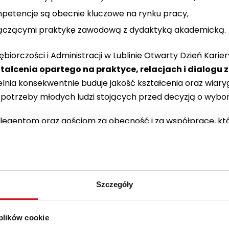
ompetencje są obecnie kluczowe na rynku pracy,
ączącymi praktykę zawodową z dydaktyką akademicką.
ębiorczości i Administracji w Lublinie Otwarty Dzień Karie
tałcenia opartego na praktyce, relacjach i dialogu 
lnia konsekwentnie buduje jakość kształcenia oraz wiar
potrzeby młodych ludzi stojących przed decyzją o wyborz
legentom oraz gościom za obecność i za współpracę, kt
y jednego wydarzenia.
ia bywa określany jako Blue Monday. W WSPA ten dzień st
ch i świadomych wyborach.
Szczegóły
 plików cookie