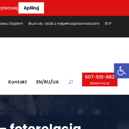
pisowej.
Aplikuj
ławiu Śląskim
Biuro ds. osób z niepełnosprawnościami
BIP
Ot
607-510-882
Kontakt
EN/RU/UA
REKRUTACJA
– fotorelacja