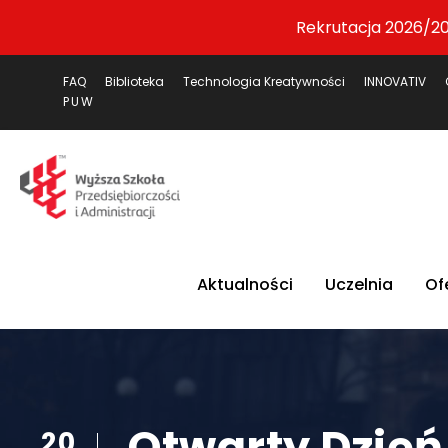
Rekrutacja 2026/20
FAQ
Biblioteka
Technologia Kreatywności
INNOVATIV
PUW
Aktualności
Uczelnia
Of
Otwarty Dzień
20