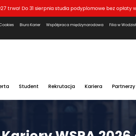
27 trwa! Do 31 sierpnia studia podyplomowe bez opłaty w
Cookies
Biuro Karier
Współpraca międzynarodowa
Filia w Wodzis
erta
Student
Rekrutacja
Kariera
Partnerzy
 Kariery WSPA 2026 