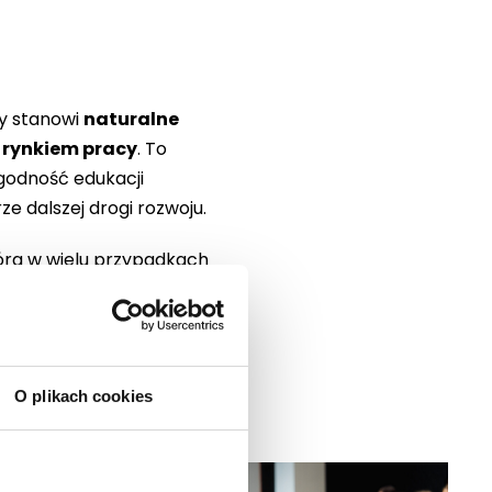
ry stanowi
naturalne
z rynkiem pracy
. To
ygodność edukacji
e dalszej drogi rozwoju.
óra w wielu przypadkach
ał się okazją do rozmów o
O plikach cookies