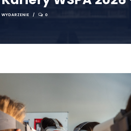
,
WYDARZENIE
0