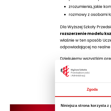
zrozumienia, jakie k
rozmowy z osobami ł
Dla Wyższej Szkoły Przedsi
rozszerzenie modelu ksz
właśnie w ten sposób Ucze
odpowiadającej na realne 
Dziękujemy wszystkim pre
wykracza daleko poza ram
Na marginesie – 19 styczn
przyszłości, możliwościa
Zgoda
Niniejsza strona korzysta z