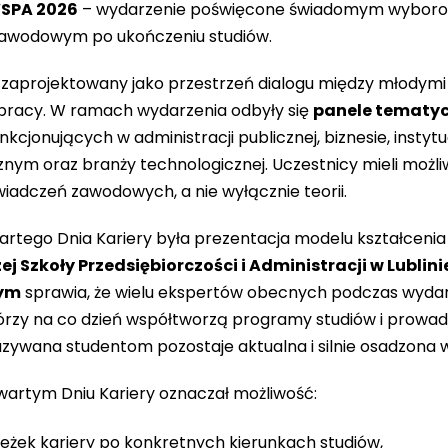
WSPA 2026
– wydarzenie poświęcone świadomym wyboro
awodowym po ukończeniu studiów.
 zaprojektowany jako przestrzeń dialogu między młodymi 
 pracy. W ramach wydarzenia odbyły się
panele tematyc
nkcjonujących w administracji publicznej, biznesie, instyt
nym oraz branży technologicznej. Uczestnicy mieli możl
iadczeń zawodowych, a nie wyłącznie teorii.
tego Dnia Kariery była prezentacja modelu kształceni
j Szkoły Przedsiębiorczości i Administracji w Lublin
zym
sprawia, że wielu ekspertów obecnych podczas wydar
rzy na co dzień współtworzą programy studiów i prowad
azywana studentom pozostaje aktualna i silnie osadzona
Otwartym Dniu Kariery oznaczał możliwość:
ieżek kariery po konkretnych kierunkach studiów,