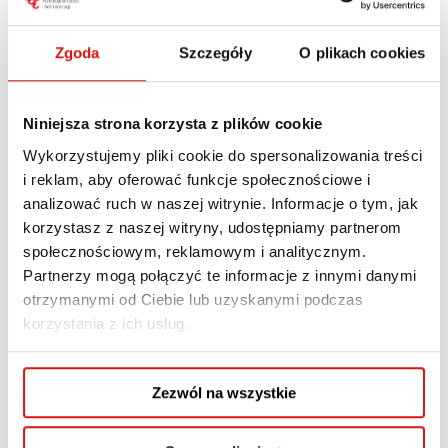
osobom planującym zmianę, szukającym
inspiracji i nowych kierunków zawodowych,
Zgoda
Szczegóły
O plikach cookies
wszystkim, którzy chcą wykorzystać swoje
doświadczenie jako przewagę i pewniej
poruszać się po rynku pracy.
Niniejsza strona korzysta z plików cookie
Wykorzystujemy pliki cookie do spersonalizowania treści
Podczas warsztatów:
i reklam, aby oferować funkcje społecznościowe i
analizować ruch w naszej witrynie. Informacje o tym, jak
zatrzymasz się i przyjrzysz temu, gdzie
korzystasz z naszej witryny, udostępniamy partnerom
jesteś i dokąd zmierzasz zawodowo,
społecznościowym, reklamowym i analitycznym.
odkryjesz swoje kompetencje i zasoby przy
Partnerzy mogą połączyć te informacje z innymi danymi
użyciu narzędzi takich jak SWOT czy koło
otrzymanymi od Ciebie lub uzyskanymi podczas
życia,
korzystania z ich usług.
popracujesz nad przekonaniami
dotyczącymi wieku i zmienisz perspektywę
Zezwól na wszystkie
z „za stary” na „doświadczony”,
wzmocnisz motywację i poczucie wartości,