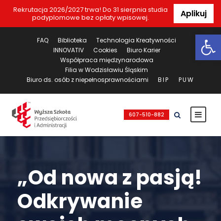
Rekrutacja 2026/2027 trwa! Do 31 sierpnia studia
Aplikuj
podyplomowe bez opłaty wpisowej.
Ot
FAQ
Biblioteka
Technologia Kreatywności
INNOVATIV
Cookies
Biuro Karier
Współpraca międzynarodowa
Filia w Wodzisławiu Śląskim
Biuro ds. osób z niepełnosprawnościami
BIP
PUW
607-510-882
„Od nowa z pasją!
Odkrywanie