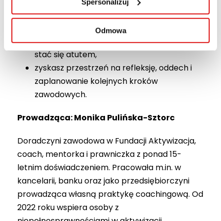
nauczysz się rozpoznawać i komunikować
Spersonalizuj
swoje mocne strony na rynku pracy,
poznasz kompetencje przyszłości i
Odmowa
sprawdzisz, jak Twoje doświadczenie może
stać się atutem,
zyskasz przestrzeń na refleksję, oddech i
zaplanowanie kolejnych kroków
zawodowych.
Prowadząca: Monika Pulińska-Sztorc
Doradczyni zawodowa w Fundacji Aktywizacja,
coach, mentorka i prawniczka z ponad 15-
letnim doświadczeniem. Pracowała m.in. w
kancelarii, banku oraz jako przedsiębiorczyni
prowadząca własną praktykę coachingową. Od
2022 roku wspiera osoby z
niepełnosprawnościami w aktywizacji