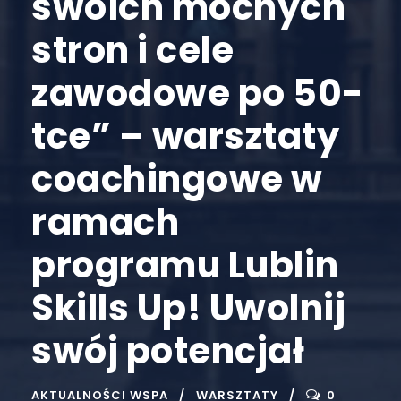
swoich mocnych
stron i cele
zawodowe po 50-
tce” – warsztaty
coachingowe w
ramach
programu Lublin
Skills Up! Uwolnij
swój potencjał
AKTUALNOŚCI WSPA
WARSZTATY
0