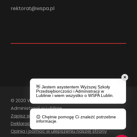
rektorat@wspa.pl
✕
👋 Jestem asystentem Wyższej Szkoły
Przedsiębiorczości i Administracji w
Lublinie i wiem wszystko o WSPA Lublin.
© 2020 Wyższa Szkoła Przedsiębiorczości i
Administracji w Lublinie
Zapisz się do newslettera
😊 Chętnie pomogę Ci znaleźć potrzebne
informacje.
Deklaracja Dostępności
Opinia i pomoc w ulepszeniu naszej strony