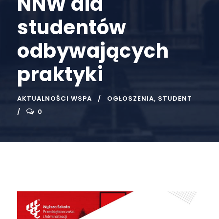
NNW dla
studentów
odbywających
praktyki
AKTUALNOŚCI WSPA
OGŁOSZENIA
,
STUDENT
0