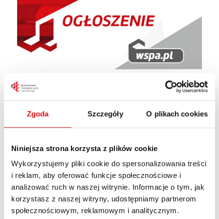
Zgoda
Szczegóły
O plikach cookies
Informujemy o
obowiązkowym ubezpieczeniu
od następstw nieszczęśliwych wypadków
Niniejsza strona korzysta z plików cookie
(NNW)
dla studentów odbywających praktyki
Wykorzystujemy pliki cookie do spersonalizowania treści
w roku akademickim 2025/2026.
i reklam, aby oferować funkcje społecznościowe i
Dla pozostałych studentów ubezpieczenie NNW
analizować ruch w naszej witrynie. Informacje o tym, jak
jest
dobrowolne
.
korzystasz z naszej witryny, udostępniamy partnerom
społecznościowym, reklamowym i analitycznym.