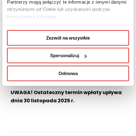
Składka roczna:
50 zł / osobę
Partnerzy mogą połączyć te informacje z innymi danymi
otrzymanymi od Ciebie lub uzyskanymi podczas
Ubezpieczenie możesz wykupić online – na
korzystania z ich usług.
stronie znajdziesz warunki ubezpieczenia oraz
link do płatności:
Zezwól na wszystkie
👉
Przejdź do strony z warunkami i
płatnością
Spersonalizuj
Więcej informacji i kontakt:
📧
a.czajka@wspa.pl
Odmowa
☎
81 45 29 419
UWAGA! Ostateczny termin wpłaty upływa
dnia 30 listopada 2025 r.