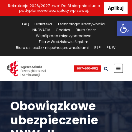
Rekrutacja 2026/2027 trwa! Do 31 sierpnia studia
Aplikuj
podyplomowe bez opłaty wpisowej.
Ot
FAQ
Biblioteka
Technologia Kreatywności
INNOVATIV
Cookies
Biuro Karier
Współpraca międzynarodowa
Filia w Wodzisławiu Śląskim
Biuro ds. osób z niepełnosprawnościami
BIP
PUW
607-510-882
Obowiązkowe
ubezpieczenie