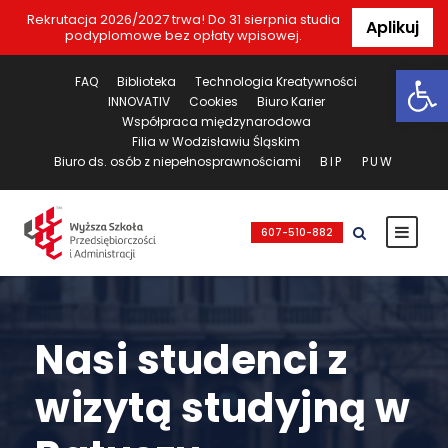
Rekrutacja 2026/2027 trwa! Do 31 sierpnia studia
Aplikuj
podyplomowe bez opłaty wpisowej.
Ot
FAQ
Biblioteka
Technologia Kreatywności
INNOVATIV
Cookies
Biuro Karier
Współpraca międzynarodowa
Filia w Wodzisławiu Śląskim
Biuro ds. osób z niepełnosprawnościami
BIP
PUW
607-510-882
Nasi studenci z
wizytą studyjną w