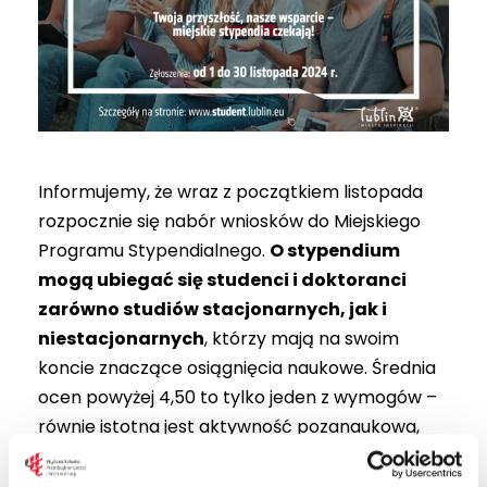
Informujemy, że wraz z początkiem listopada
rozpocznie się nabór wniosków do Miejskiego
Programu Stypendialnego.
O stypendium
mogą ubiegać się studenci i doktoranci
zarówno studiów stacjonarnych, jak i
niestacjonarnych
, którzy mają na swoim
koncie znaczące osiągnięcia naukowe. Średnia
ocen powyżej 4,50 to tylko jeden z wymogów –
równie istotna jest aktywność pozanaukowa,
której efekty mogą być wykorzystane w
praktyce przez miasto, lokalne