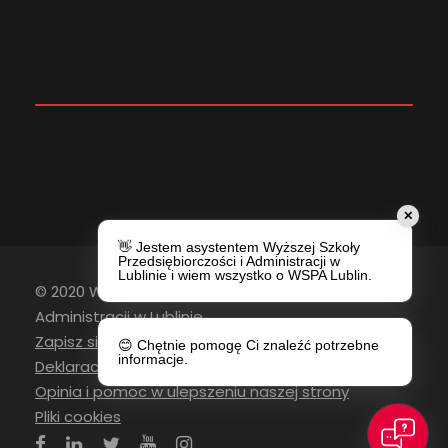
✕
👋 Jestem asystentem Wyższej Szkoły
Przedsiębiorczości i Administracji w
Lublinie i wiem wszystko o WSPA Lublin.
© 2020 Wyższa Szkoła Przedsiębiorczości i
Administracji w Lublinie
Zapisz się do newslettera
😊 Chętnie pomogę Ci znaleźć potrzebne
informacje.
Deklaracja Dostępności
Opinia i pomoc w ulepszeniu naszej strony
Pliki cookies