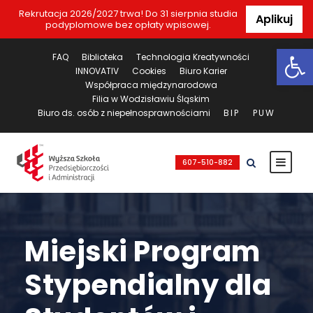
Rekrutacja 2026/2027 trwa! Do 31 sierpnia studia
Aplikuj
podyplomowe bez opłaty wpisowej.
Ot
FAQ
Biblioteka
Technologia Kreatywności
INNOVATIV
Cookies
Biuro Karier
Współpraca międzynarodowa
Filia w Wodzisławiu Śląskim
Biuro ds. osób z niepełnosprawnościami
BIP
PUW
607-510-882
Miejski Program
Stypendialny dla