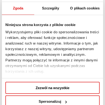
przedsiębiorstwa lub środowisko akademickie.
Zgoda
Szczegóły
O plikach cookies
KTO MOŻE UBIEGAĆ SIĘ O STYPENDIUM?
Niniejsza strona korzysta z plików cookie
studenci, którzy zaliczyli co najmniej drugi
Wykorzystujemy pliki cookie do spersonalizowania treści
rok studiów I stopnia lub jednolitych studiów
i reklam, aby oferować funkcje społecznościowe i
magisterskich
analizować ruch w naszej witrynie. Informacje o tym, jak
korzystasz z naszej witryny, udostępniamy partnerom
studenci II stopnia studiów
społecznościowym, reklamowym i analitycznym.
doktoranci, którzy zaliczyli co najmniej drugi
Partnerzy mogą połączyć te informacje z innymi danymi
rok studiów doktorskich
otrzymanymi od Ciebie lub uzyskanymi podczas
korzystania z ich usług.
NABÓR wniosków trwa od 1 do 30 listopada
2024 r.
Wysokość 9-miesięcznego stypendium
Zezwól na wszystkie
na rok akademicki 2024/2025 wynosi w sumie
15 000 zł dla studenta
i
19 000 zł dla
Spersonalizuj
doktoranta
. Przyznawane środki to nie tylko