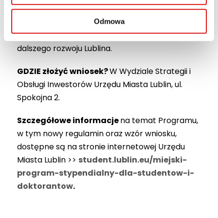
finansowe wsparcie, ale także wyraz uznania dla
talentów, które mogą przyczynić się do
Odmowa
podniesienia jakości życia mieszkańców i
dalszego rozwoju Lublina.
GDZIE złożyć wniosek?
W Wydziale Strategii i
Obsługi Inwestorów Urzędu Miasta Lublin, ul.
Spokojna 2.
Szczegółowe informacje
na temat Programu,
w tym nowy regulamin oraz wzór wniosku,
dostępne są na stronie internetowej Urzędu
Miasta Lublin >>
student.lublin.eu/miejski-
program-stypendialny-dla-studentow-i-
doktorantow
.