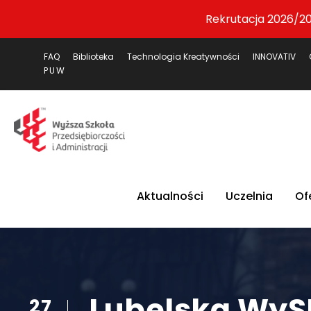
Rekrutacja 2026/20
FAQ
Biblioteka
Technologia Kreatywności
INNOVATIV
PUW
Aktualności
Uczelnia
Of
Lubelska WySP
27