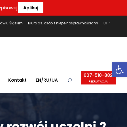
pisowej.
Aplikuj
ławiu Śląskim
Biuro ds. osób z niepełnosprawnościami
BIP
Ot
607-510-882
Kontakt
EN/RU/UA
REKRUTACJA
rozwój uczelni 2.