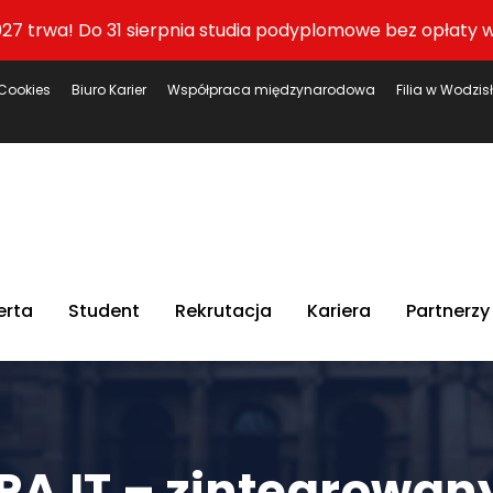
27 trwa! Do 31 sierpnia studia podyplomowe bez opłaty w
Cookies
Biuro Karier
Współpraca międzynarodowa
Filia w Wodzis
erta
Student
Rekrutacja
Kariera
Partnerzy
A IT – zintegrowany 