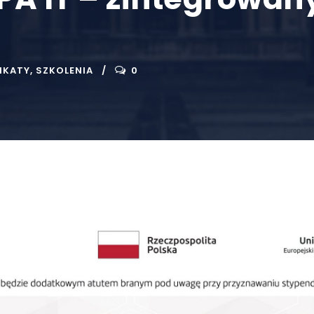
IKATY
,
SZKOLENIA
0