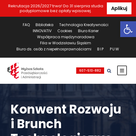
Rekrutacja 2026/2027 trwa! Do 31 sierpnia studia
Aplikuj
podyplomowe bez opłaty wpisowej.
Ot
FAQ
Biblioteka
Technologia Kreatywności
INNOVATIV
Cookies
Biuro Karier
Współpraca międzynarodowa
Filia w Wodzisławiu Śląskim
Biuro ds. osób z niepełnosprawnościami
BIP
PUW
607-510-882
Konwent Rozwoju
i Brunch