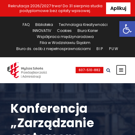
Rekrutacja 2026/2027 trwa! Do 31 sierpnia studia
Aplikuj
podyplomowe bez opłaty wpisowej.
Ot
FAQ
Biblioteka
Technologia Kreatywności
INNOVATIV
Cookies
Biuro Karier
Współpraca międzynarodowa
Filia w Wodzisławiu Śląskim
Biuro ds. osób z niepełnosprawnościami
BIP
PUW
607-510-882
Konferencja
„Zarządzanie