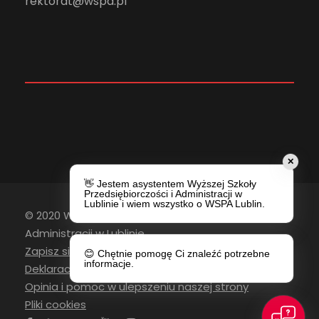
rektorat@wspa.pl
✕
👋 Jestem asystentem Wyższej Szkoły
Przedsiębiorczości i Administracji w
Lublinie i wiem wszystko o WSPA Lublin.
© 2020 Wyższa Szkoła Przedsiębiorczości i
Administracji w Lublinie
Zapisz się do newslettera
😊 Chętnie pomogę Ci znaleźć potrzebne
informacje.
Deklaracja Dostępności
Opinia i pomoc w ulepszeniu naszej strony
Pliki cookies