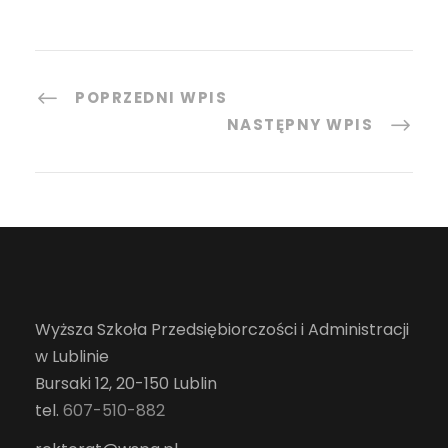
POPRZEDNI WPIS
NASTĘPNY WPIS
Wyższa Szkoła Przedsiębiorczości i Administracji
w Lublinie
Bursaki 12, 20-150 Lublin
tel.
607-510-882