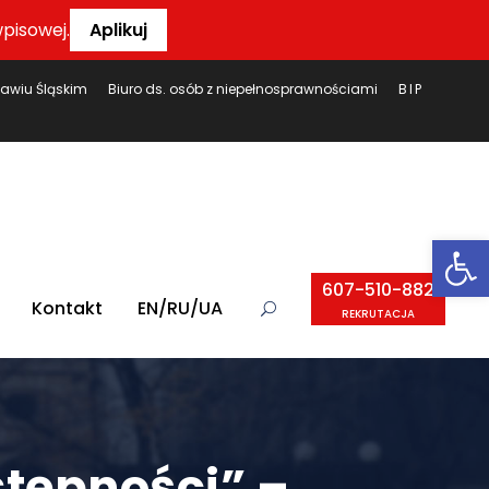
pisowej.
Aplikuj
ławiu Śląskim
Biuro ds. osób z niepełnosprawnościami
BIP
Ot
607-510-882
Kontakt
EN/RU/UA
REKRUTACJA
stępności” –