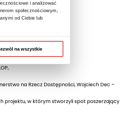
ołecznościowe i analizować
artnerom społecznościowym,
P),
anymi od Ciebie lub
ojewódzki (LFOON).
ezwól na wszystkie
LOP,
tnerstwo na Rzecz Dostępności, Wojciech Dec –
ch projektu, w którym stworzyli spot poszerzający