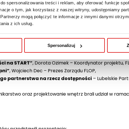
do spersonalizowania treści i reklam, aby oferować funkcje sp
zości i Administracji w Lublinie
ormacje o tym, jak korzystasz z naszej witryny, udostępniamy p
zyszeń Forum Lubelskich Organizacji Pozarządowych (FLO
Partnerzy mogą połączyć te informacje z innymi danymi otrzym
o Forum Organizacji Osób Niepełnosprawnych – Sejmik W
nia z ich usług.
Spersonalizuj
Z
projektu „Lubelscy Liderzy Dostępności na START”:
ści na START”
, Dorota Ozimek – Koordynator projektu, F
pni”
, Wojciech Dec – Prezes Zarządu FLOP,
go partnerstwa na rzecz dostępności
– Lubelskie Par
nnikarstwo oraz projektowanie wnętrz brali udział w rama
który przedstawili prezentacje: