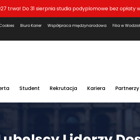
27 trwa! Do 31 sierpnia studia podyplomowe bez opłaty w
Cookies
Biuro Karier
Współpraca międzynarodowa
Filia w Wodzis
erta
Student
Rekrutacja
Kariera
Partnerzy
Lubelscy Liderzy Do