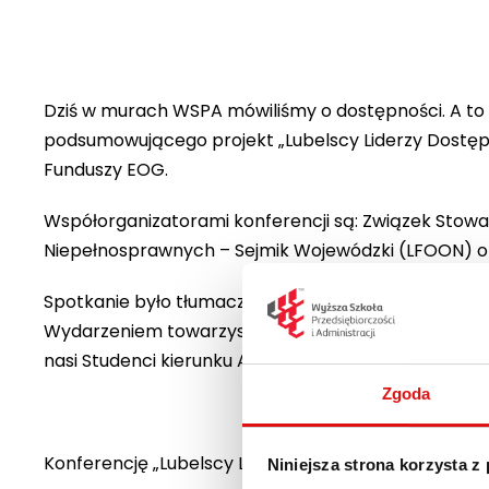
Dziś w murach WSPA mówiliśmy o dostępności. A to 
podsumowującego projekt „Lubelscy Liderzy Dostęp
Funduszy EOG.
Współorganizatorami konferencji są: Związek Stowa
Niepełnosprawnych – Sejmik Wojewódzki (LFOON) oraz
Spotkanie było tłumaczone na Polski Język Migowy 
Wydarzeniem towarzyszącym całej konferencji był po
nasi Studenci kierunku Architektura. Mogli oni dośw
Zgoda
Konferencję „Lubelscy Liderzy Dostępności” otworzyl
Niniejsza strona korzysta z