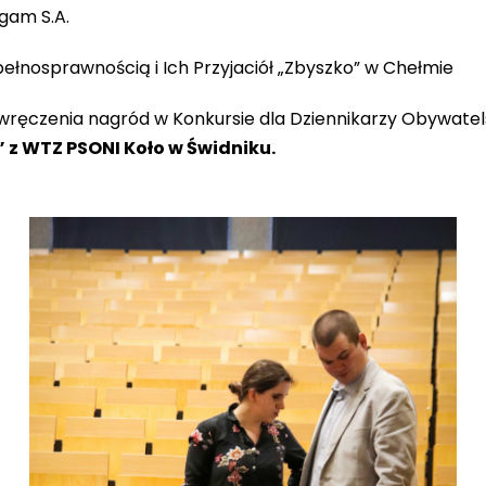
igam S.A.
pełnosprawnością i Ich Przyjaciół „Zbyszko” w Chełmie
 wręczenia nagród w Konkursie dla Dziennikarzy Obywatel
 z WTZ PSONI Koło w Świdniku.