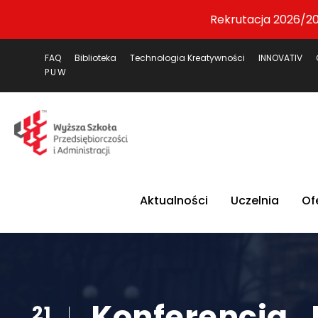
Rekrutacja 2026/20
FAQ
Biblioteka
Technologia Kreatywności
INNOVATIV
PUW
Aktualności
Uczelnia
Of
Konferencja „
21