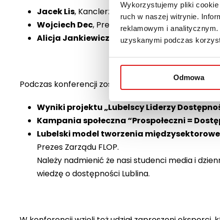
Wykorzystujemy pliki cookie 
Jacek Lis
, Kanclerz Wyższej Szkoły Przedsiębiorc
ruch w naszej witrynie. Inf
Wojciech Dec
, Prezes Zarządu Związku Stowar
reklamowym i analitycznym. 
Alicja Jankiewicz
, Prezes Zarządu Lubelskieg
uzyskanymi podczas korzysta
Odmowa
Podczas konferencji zostały zaprezentowane wyniki 
Wyniki projektu „Lubelscy Liderzy Dostępno
Kampania społeczna “Prospołeczni = Dostę
Lubelski model tworzenia międzysektorowe
Prezes Zarządu FLOP.
Należy nadmienić że nasi studenci media i dzie
wiedzę o dostępności Lublina.
W konferencji wzięli też udział zaproszeni eksperci, 