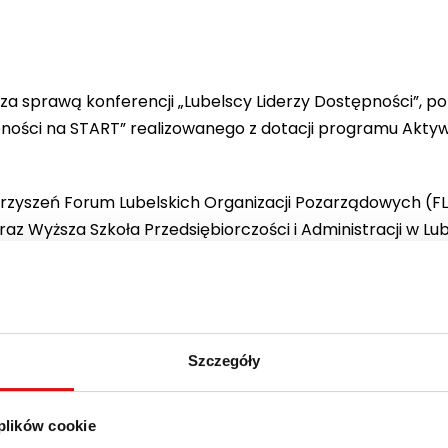
za sprawą konferencji „Lubelscy Liderzy Dostępności”, p
ności na START” realizowanego z dotacji programu Aktyw
rzyszeń Forum Lubelskich Organizacji Pozarządowych (FL
 Wyższa Szkoła Przedsiębiorczości i Administracji w Lubl
(PJM) oraz transmitowane online.
kaz sprzętu związanego z dostępnością w Auli 019. Tester
iadczyć barier, jakie na co dzień spotykają osoby niedow
Szczegóły
i:
 plików cookie