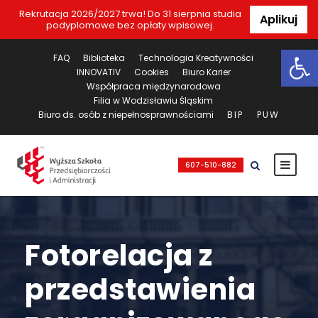
Rekrutacja 2026/2027 trwa! Do 31 sierpnia studia
Aplikuj
podyplomowe bez opłaty wpisowej.
Ot
FAQ
Biblioteka
Technologia Kreatywności
INNOVATIV
Cookies
Biuro Karier
Współpraca międzynarodowa
Filia w Wodzisławiu Śląskim
Biuro ds. osób z niepełnosprawnościami
BIP
PUW
607-510-882
Fotorelacja z
przedstawienia