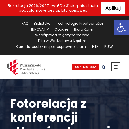
Rekrutacja 2026/2027 trwa! Do 31 sierpnia studia
Aplikuj
podyplomowe bez opłaty wpisowej.
Ot
FAQ
Biblioteka
Technologia Kreatywności
INNOVATIV
Cookies
Biuro Karier
Współpraca międzynarodowa
Filia w Wodzisławiu Śląskim
Biuro ds. osób z niepełnosprawnościami
BIP
PUW
607-510-882
Fotorelacja z
konferencji