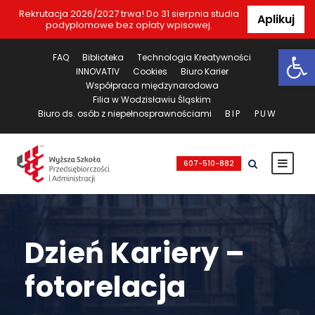
Rekrutacja 2026/2027 trwa! Do 31 sierpnia studia
Aplikuj
podyplomowe bez opłaty wpisowej.
Ot
FAQ
Biblioteka
Technologia Kreatywności
INNOVATIV
Cookies
Biuro Karier
Współpraca międzynarodowa
Filia w Wodzisławiu Śląskim
Biuro ds. osób z niepełnosprawnościami
BIP
PUW
607-510-882
Dzień Kariery –
fotorelacja