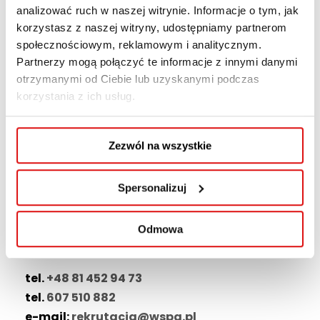
Masz pytania? W Centrum Rekrutacji i Obsługi
analizować ruch w naszej witrynie. Informacje o tym, jak
Kandydata
(parter – pokój 026)
dowiesz się
korzystasz z naszej witryny, udostępniamy partnerom
społecznościowym, reklamowym i analitycznym.
wszystkiego na temat interesujących cię
Partnerzy mogą połączyć te informacje z innymi danymi
studiów.
otrzymanymi od Ciebie lub uzyskanymi podczas
korzystania z ich usług.
Centrum Rekrutacji i Obsługi Kandydata czynne
w wybrane soboty
, w godzinach 9:00-14:00,
a w dniach
od poniedziałku do piątku
w
Zezwól na wszystkie
godzinach 7:30-15:30
.
Spersonalizuj
Zapraszamy do składania dokumentów!
Kontakt do Centrum Rekrutacji i Obsługi
Odmowa
Kandydata:
tel.
+48 81 452 94 73
tel.
607 510 882
e-mail:
rekrutacja@wspa.pl