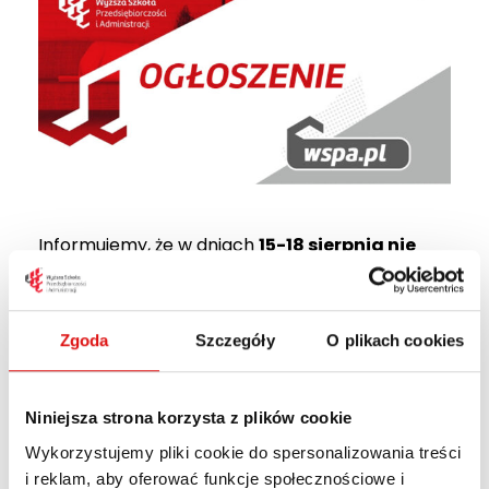
Informujemy, że w dniach
15-18 sierpnia nie
będzie czynne
Centrum Rekrutacji i Obsługi
Kandydata.
Zapraszamy do zapisów online
na naszej stronie:
rekrutacja.wspa.pl
.
Zgoda
Szczegóły
O plikach cookies
Dokumenty aplikacyjne można złożyć osobiście
w dniach poprzedzających długi weekend – do
Niniejsza strona korzysta z plików cookie
14 sierpnia (włącznie) lub od poniedziałku, 19
sierpnia 2024 roku.
Wykorzystujemy pliki cookie do spersonalizowania treści
i reklam, aby oferować funkcje społecznościowe i