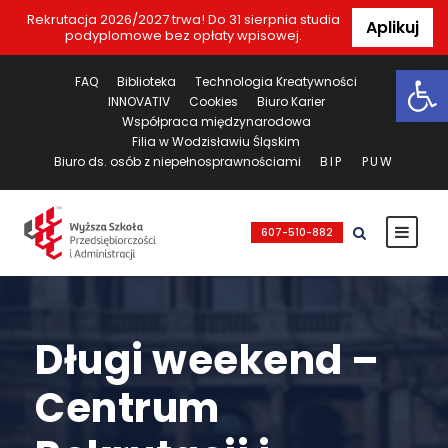
Rekrutacja 2026/2027 trwa! Do 31 sierpnia studia
Aplikuj
podyplomowe bez opłaty wpisowej.
Ot
FAQ
Biblioteka
Technologia Kreatywności
INNOVATIV
Cookies
Biuro Karier
Współpraca międzynarodowa
Filia w Wodzisławiu Śląskim
Biuro ds. osób z niepełnosprawnościami
BIP
PUW
607-510-882
Długi weekend –
Centrum