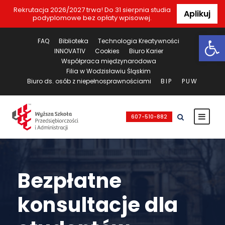
Rekrutacja 2026/2027 trwa! Do 31 sierpnia studia
Aplikuj
podyplomowe bez opłaty wpisowej.
Ot
FAQ
Biblioteka
Technologia Kreatywności
INNOVATIV
Cookies
Biuro Karier
Współpraca międzynarodowa
Filia w Wodzisławiu Śląskim
Biuro ds. osób z niepełnosprawnościami
BIP
PUW
607-510-882
Bezpłatne
konsultacje dla