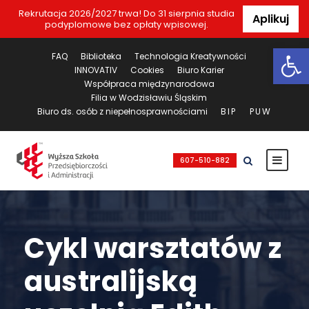
Rekrutacja 2026/2027 trwa! Do 31 sierpnia studia
Aplikuj
podyplomowe bez opłaty wpisowej.
Ot
FAQ
Biblioteka
Technologia Kreatywności
INNOVATIV
Cookies
Biuro Karier
Współpraca międzynarodowa
Filia w Wodzisławiu Śląskim
Biuro ds. osób z niepełnosprawnościami
BIP
PUW
607-510-882
Cykl warsztatów z
australijską