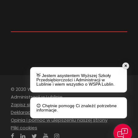
✕
👋 Jestem asystentem Wyższej Szkoły
Przedsiębiorczości i Administracji w
Lublinie i wiem wszystko o WSPA Lublin.
© 2020 Wyższa Szkoła Przedsiębiorczości i
Administracji w Lublinie
Zapisz się do newslettera
😊 Chętnie pomogę Ci znaleźć potrzebne
informacje.
Deklaracja Dostępności
Opinia i pomoc w ulepszeniu naszej strony
Pliki cookies