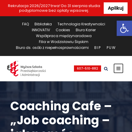
Rekrutacja 2026/2027 trwa! Do 31 sierpnia studia
Aplikuj
podyplomowe bez opłaty wpisowej.
Ot
FAQ
Biblioteka
Technologia Kreatywności
INNOVATIV
Cookies
Biuro Karier
Współpraca międzynarodowa
Filia w Wodzisławiu Śląskim
Biuro ds. osób z niepełnosprawnościami
BIP
PUW
607-510-882
Coaching Cafe –
„Job coaching –