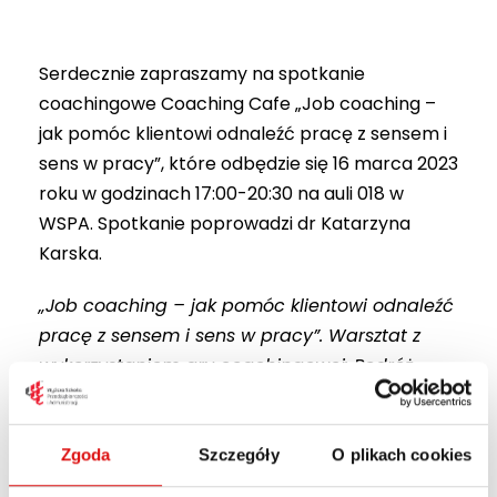
Serdecznie zapraszamy na spotkanie
coachingowe Coaching Cafe „Job coaching –
jak pomóc klientowi odnaleźć pracę z sensem i
sens w pracy”, które odbędzie się 16 marca 2023
roku w godzinach 17:00-20:30 na auli 018 w
WSPA. Spotkanie poprowadzi dr Katarzyna
Karska.
„Job coaching – jak pomóc klientowi odnaleźć
pracę z sensem i sens w pracy”. Warsztat z
wykorzystaniem gry coachingowej: Podróż
Bohatera®.
Warsztat będzie okazją do
przyjrzenia się temu, co buduje poczucie sensu
w życiu zawodowym.
Omówimy kluczowe
Zgoda
Szczegóły
O plikach cookies
czynniki wpływające na zadowolenie z