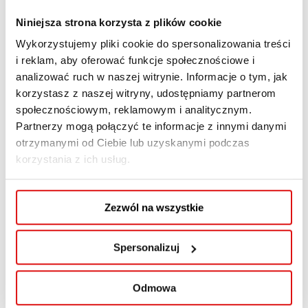
wykonywanej pracy, budowanie poczucia
Niniejsza strona korzysta z plików cookie
spełnienia i dobrostanu.
Wykorzystujemy pliki cookie do spersonalizowania treści
i reklam, aby oferować funkcje społecznościowe i
Wykorzystując strukturę narzędzia jakim jest
analizować ruch w naszej witrynie. Informacje o tym, jak
Podróż Bohatera® będziesz mieć okazję, nie
korzystasz z naszej witryny, udostępniamy partnerom
tylko poznać etapy pracy z klientem w
społecznościowym, reklamowym i analitycznym.
obszarze job coachingu, ale również
Partnerzy mogą połączyć te informacje z innymi danymi
doświadczyć tej gry na sobie i przejść ją z
otrzymanymi od Ciebie lub uzyskanymi podczas
własnym zawodowym lub osobistym tematem.
korzystania z ich usług.
Warsztat przyda Ci się szczególnie jeśli
Zezwól na wszystkie
pracujesz z klientami którzy:
• Stoją na progu ważnej zmiany zawodowej;
Spersonalizuj
• Czują, że dryfują bez celu i brak im poczucia
sensu z wykonywanej pracy;
• Stracili z horyzontu to co dla nich ważne;
Odmowa