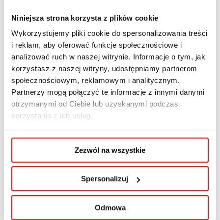
czerwca 2026 r.
:
Niniejsza strona korzysta z plików cookie
złożą komplet wymaganych dokumentów,
Wykorzystujemy pliki cookie do spersonalizowania treści
podpiszą umowę o kształcenie,
i reklam, aby oferować funkcje społecznościowe i
zostaną zakwalifikowani na studia
analizować ruch w naszej witrynie. Informacje o tym, jak
korzystasz z naszej witryny, udostępniamy partnerom
rozpoczynające się w roku akademickim
społecznościowym, reklamowym i analitycznym.
2026/2027.
Partnerzy mogą połączyć te informacje z innymi danymi
otrzymanymi od Ciebie lub uzyskanymi podczas
W ramach promocji
opłata rekrutacyjna oraz
korzystania z ich usług.
opłata wpisowa nie są pobierane na etapie
rekrutacji
. Ich wartość zostaje automatycznie
zaliczona na poczet czesnego za I semestr
Zezwól na wszystkie
studiów.
Spersonalizuj
Dlaczego warto
rozpocząć rekrutację
Odmowa