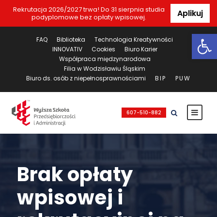
Rekrutacja 2026/2027 trwa! Do 31 sierpnia studia
Aplikuj
podyplomowe bez opłaty wpisowej.
Ot
FAQ
Biblioteka
Technologia Kreatywności
INNOVATIV
Cookies
Biuro Karier
Współpraca międzynarodowa
Filia w Wodzisławiu Śląskim
Biuro ds. osób z niepełnosprawnościami
BIP
PUW
607-510-882
Brak opłaty
wpisowej i