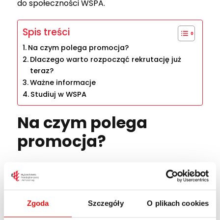
do społeczności WSPA.
Spis treści
Na czym polega promocja?
Dlaczego warto rozpocząć rekrutację już
teraz?
Ważne informacje
Studiuj w WSPA
Na czym polega
promocja?
Oferta promocyjna dotyczy kandydatów na
studia wyższe w Wyższej Szkole
Przedsiębiorczości i Administracji w Lublinie,
Zgoda
Szczegóły
O plikach cookies
którzy w terminie
od 28 kwietnia 2026 r. do 30