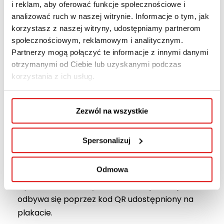
i reklam, aby oferować funkcje społecznościowe i
21 marca 2026 roku o godz. 10:00 w Parku
analizować ruch w naszej witrynie. Informacje o tym, jak
korzystasz z naszej witryny, udostępniamy partnerom
Ludowym w Lublinie odbędzie się wydarzenie
społecznościowym, reklamowym i analitycznym.
sportowe
Bieg Kultura 10K
, organizowane
Partnerzy mogą połączyć te informacje z innymi danymi
przez Prywatne Szkoły im. Królowej Jadwigi w
otrzymanymi od Ciebie lub uzyskanymi podczas
Lublinie.
korzystania z ich usług.
Wydarzenie realizowane jest w ramach
projektów
„Świadome zdrowie”
oraz
Zezwól na wszystkie
„Młodzież Kultury 2.0”
, prowadzonych w
ramach programu Zwolnieni z Teorii.
Spersonalizuj
Organizatorzy zapraszają wszystkich chętnych
Odmowa
do udziału w biegu na dystansie 8 kilometrów.
Opłata startowa wynosi 30 zł, a rejestracja
odbywa się poprzez kod QR udostępniony na
plakacie.