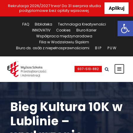
Rekrutacja 2026/2027 trwa! Do 31 sierpnia studia
Aplikuj
podyplomowe bez opłaty wpisowej.
Ot
FAQ
Biblioteka
Technologia Kreatywności
INNOVATIV
Cookies
Biuro Karier
Współpraca międzynarodowa
Filia w Wodzisławiu Śląskim
Biuro ds. osób z niepełnosprawnościami
BIP
PUW
607-510-882
Bieg Kultura 10K w
Lublinie –