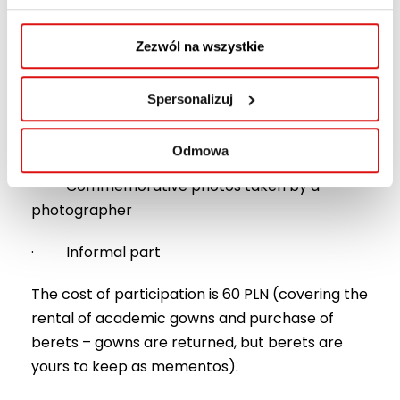
Program of the ceremony:
Zezwól na wszystkie
· Official speeches
Spersonalizuj
· Presentation of congratulatory letters to
each of you
Odmowa
· Commemorative photos taken by a
photographer
· Informal part
The cost of participation is 60 PLN (covering the
rental of academic gowns and purchase of
berets – gowns are returned, but berets are
yours to keep as mementos).