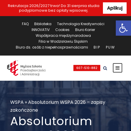
Rekrutacja 2026/2027 trwa! Do 31 sierpnia studia
Aplikuj
podyplomowe bez opłaty wpisowej.
Ot
FAQ
Biblioteka
Technologia Kreatywności
INNOVATIV
Cookies
Biuro Karier
Współpraca międzynarodowa
Filia w Wodzisławiu Śląskim
Biuro ds. osób z niepełnosprawnościami
BIP
PUW
607-510-882
WSPA
»
Absolutorium WSPA 2026 – zapisy
zakończone
Absolutorium