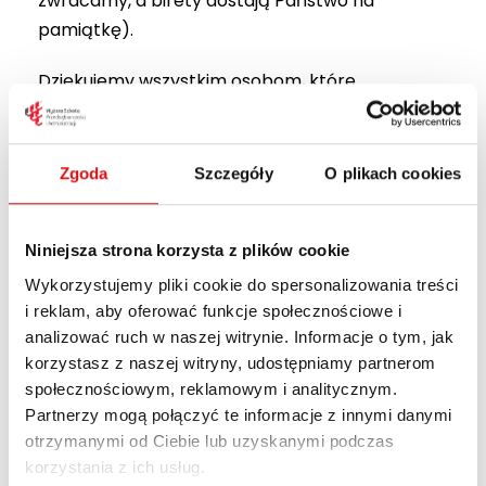
zwracamy, a birety dostają Państwo na
pamiątkę).
Dziękujemy wszystkim osobom, które
potwierdziły udział. Będzie nam bardzo miło
wspólnie świętować ten wyjątkowy moment
zakończenia studiów w WSPA.
Zgoda
Szczegóły
O plikach cookies
Dear Sirs and Madams,
Niniejsza strona korzysta z plików cookie
Wykorzystujemy pliki cookie do spersonalizowania treści
You will soon be completing your
i reklam, aby oferować funkcje społecznościowe i
studies, becoming graduates of WSPA.
analizować ruch w naszej witrynie. Informacje o tym, jak
Therefore, on behalf of the Rector of WSPA –
korzystasz z naszej witryny, udostępniamy partnerom
Maria Mazur, PhD, Assoc. Prof. (WSPA), I
społecznościowym, reklamowym i analitycznym.
Partnerzy mogą połączyć te informacje z innymi danymi
cordially invite you to participate in the official
otrzymanymi od Ciebie lub uzyskanymi podczas
conclusion of your studies –
the Graduation
korzystania z ich usług.
Ceremony on June 26, 2026, at 5:00 PM.