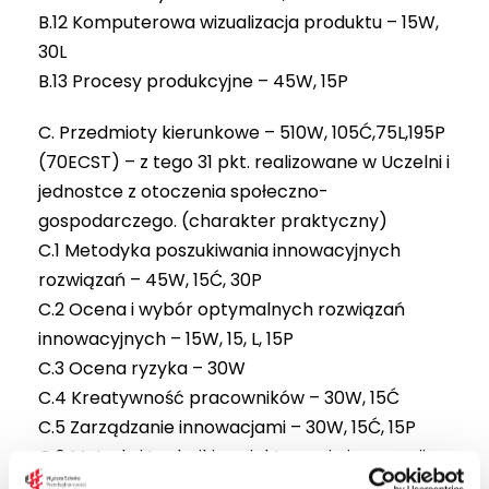
B.12 Komputerowa wizualizacja produktu – 15W,
30L
B.13 Procesy produkcyjne – 45W, 15P
C. Przedmioty kierunkowe – 510W, 105Ć,75L,195P
(70ECST) – z tego 31 pkt. realizowane w Uczelni i
jednostce z otoczenia społeczno-
gospodarczego. (charakter praktyczny)
C.1 Metodyka poszukiwania innowacyjnych
rozwiązań – 45W, 15Ć, 30P
C.2 Ocena i wybór optymalnych rozwiązań
innowacyjnych – 15W, 15, L, 15P
C.3 Ocena ryzyka – 30W
C.4 Kreatywność pracowników – 30W, 15Ć
C.5 Zarządzanie innowacjami – 30W, 15Ć, 15P
C.6 Metody i techniki projektowania innowacji-
30W, 15Ć, 15P