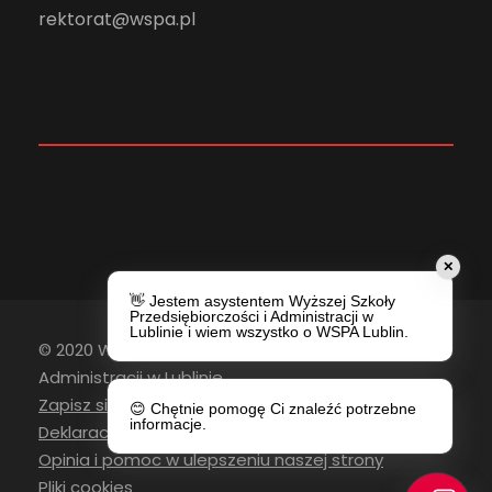
rektorat@wspa.pl
✕
👋 Jestem asystentem Wyższej Szkoły
Przedsiębiorczości i Administracji w
Lublinie i wiem wszystko o WSPA Lublin.
© 2020 Wyższa Szkoła Przedsiębiorczości i
Administracji w Lublinie
Zapisz się do newslettera
😊 Chętnie pomogę Ci znaleźć potrzebne
informacje.
Deklaracja Dostępności
Opinia i pomoc w ulepszeniu naszej strony
Pliki cookies