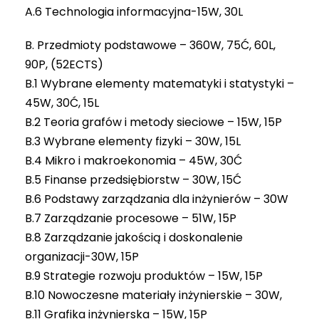
A.6 Technologia informacyjna-15W, 30L
B. Przedmioty podstawowe – 360W, 75Ć, 60L,
90P, (52ECTS)
B.1 Wybrane elementy matematyki i statystyki –
45W, 30Ć, 15L
B.2 Teoria grafów i metody sieciowe – 15W, 15P
B.3 Wybrane elementy fizyki – 30W, 15L
B.4 Mikro i makroekonomia – 45W, 30Ć
B.5 Finanse przedsiębiorstw – 30W, 15Ć
B.6 Podstawy zarządzania dla inżynierów – 30W
B.7 Zarządzanie procesowe – 51W, 15P
B.8 Zarządzanie jakością i doskonalenie
organizacji-30W, 15P
B.9 Strategie rozwoju produktów – 15W, 15P
B.10 Nowoczesne materiały inżynierskie – 30W,
B.11 Grafika inżynierska – 15W, 15P