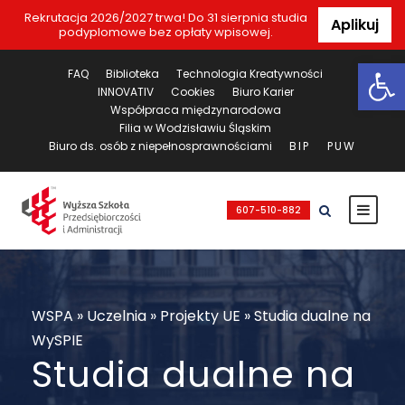
Rekrutacja 2026/2027 trwa! Do 31 sierpnia studia
Aplikuj
podyplomowe bez opłaty wpisowej.
Ot
FAQ
Biblioteka
Technologia Kreatywności
INNOVATIV
Cookies
Biuro Karier
Współpraca międzynarodowa
Filia w Wodzisławiu Śląskim
Biuro ds. osób z niepełnosprawnościami
BIP
PUW
607-510-882
WSPA
»
Uczelnia
»
Projekty UE
»
Studia dualne na
WySPIE
Studia dualne na