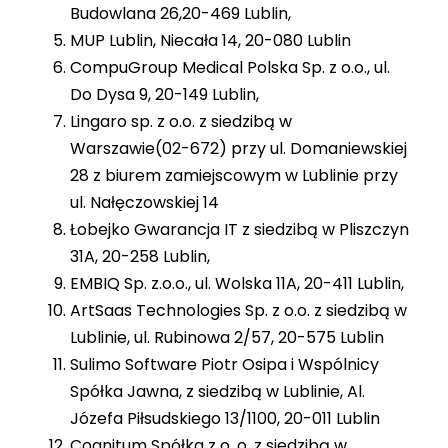
Budowlana 26,20-469 Lublin,
MUP Lublin, Niecała 14, 20-080 Lublin
CompuGroup Medical Polska Sp. z o.o., ul.
Do Dysa 9, 20-149 Lublin,
Lingaro sp. z o.o. z siedzibą w
Warszawie(02-672) przy ul. Domaniewskiej
28 z biurem zamiejscowym w Lublinie przy
ul. Nałęczowskiej 14
Łobejko Gwarancja IT z siedzibą w Pliszczyn
31A, 20-258 Lublin,
EMBIQ Sp. z.o.o., ul. Wolska 11A, 20-411 Lublin,
ArtSaas Technologies Sp. z o.o. z siedzibą w
Lublinie, ul. Rubinowa 2/57, 20-575 Lublin
Sulimo Software Piotr Osipa i Wspólnicy
Spółka Jawna, z siedzibą w Lublinie, Al.
Józefa Piłsudskiego 13/1100, 20-011 Lublin
Cognitum Spółka z o. o. z siedzibą w