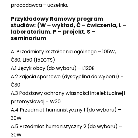
pracodawca – uczelnia.
Przykładowy Ramowy program
studiów: (W – wykład, Ć – ćwiczenia, L –
laboratorium, P – projekt, S –
seminarium
A. Przedmioty kształcenia ogólnego – 105W,
Ć30, L150 (15ECTS)
A.1 Język obcy (do wyboru) – L120E
A.2 Zajęcia sportowe (dyscyplina do wyboru) –
Ć30
A.3 Podstawy ochrony własności intelektualnej i
przemysłowej – W30
A.4 Przedmiot humanistyczny 1 (do wyboru) –
30W
A.5 Przedmiot humanistyczny 2 (do wyboru) –
30W