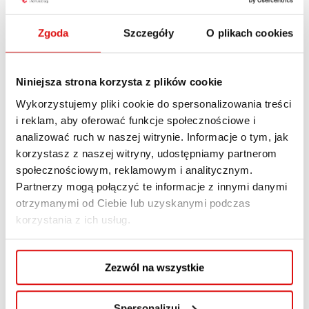
C.7 Komercjalizacja i transfer technologii – 30W,
Zgoda
Szczegóły
O plikach cookies
15P
C.8 Przedsiębiorczość i finansowanie innowacji –
30W, 15P
Niniejsza strona korzysta z plików cookie
C.9 Inicjacja start up – 30W, 15P
Wykorzystujemy pliki cookie do spersonalizowania treści
C.10 Metodyczne zarządzanie projektami – 30W,
i reklam, aby oferować funkcje społecznościowe i
15Ć,
analizować ruch w naszej witrynie. Informacje o tym, jak
C.11 Planowanie i kontrola realizacji projektów –
korzystasz z naszej witryny, udostępniamy partnerom
45W, 15L, 15P
społecznościowym, reklamowym i analitycznym.
C.12 Zarządzanie zespołem projektowym – 30W,
Partnerzy mogą połączyć te informacje z innymi danymi
15Ć,
otrzymanymi od Ciebie lub uzyskanymi podczas
korzystania z ich usług.
C.13 Zarządzanie finansami w projekcie – 30W,
15Ć, 15P
C.14 Narzędzia informatyczne zarządzania
Zezwól na wszystkie
projektami – 15W, 45L
C.15 Środowisko i organizacja projektu – 30W,
Spersonalizuj