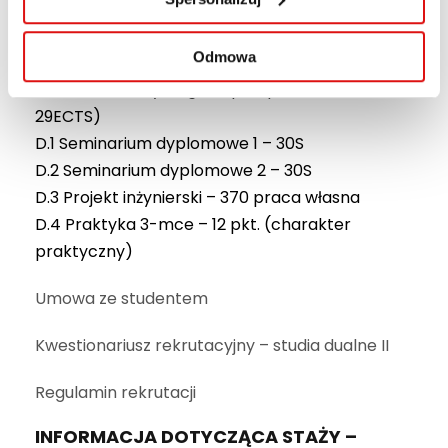
15P
C.16 Elementy prawa – 30W,
Odmowa
C.17 Zarządzanie ryzykiem – 30W, 15P
D. Przedmiot wymagane przepisami (60S,
29ECTS)
D.1 Seminarium dyplomowe 1 – 30S
D.2 Seminarium dyplomowe 2 – 30S
D.3 Projekt inżynierski – 370 praca własna
D.4 Praktyka 3-mce – 12 pkt. (charakter
praktyczny)
Umowa ze studentem
Kwestionariusz rekrutacyjny – studia dualne II
Regulamin rekrutacji
INFORMACJA DOTYCZĄCA STAŻY –