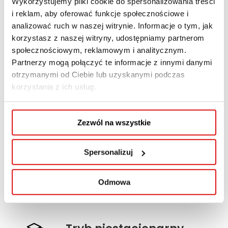
Wykorzystujemy pliki cookie do spersonalizowania treści
projekty w wybranych zastosowaniach
i reklam, aby oferować funkcje społecznościowe i
informatyki, zaprojektować proste urządzenie,
analizować ruch w naszej witrynie. Informacje o tym, jak
obiekt, system lub proces typowe dla
korzystasz z naszej witryny, udostępniamy partnerom
studiowanego kierunku wraz z wykorzystaniem
społecznościowym, reklamowym i analitycznym.
Partnerzy mogą połączyć te informacje z innymi danymi
właściwych metod, narzędzi, technik
otrzymanymi od Ciebie lub uzyskanymi podczas
i materiałów. Umie zaprojektować
korzystania z ich usług.
i skonfigurować prostą sieć komputerową.
Zezwól na wszystkie
Najważniejsze
informacje
Spersonalizuj
Tryb kształcenia: niestacjonarny wspomagany
online
Odmowa
Czas nauki: 3 semestry