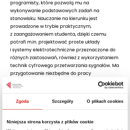
programisty, które pozwolą mu na
wykonywanie podstawowych zadań na
stanowisku. Nauczanie na kierunku jest
prowadzone w trybie praktycznym,
z zaangażowaniem studenta, dzięki czemu
potrafi m.in. projektować proste układy
i systemy elektrotechniczne przeznaczone do
różnych zastosowań, również z wykorzystaniem
technik cyfrowego przetwarzania sygnałów. Ma
przygotowanie niezbędne do pracy
w środowisku przemysłowym, umie planować
i organizować pracę indywidualną oraz
w zespole. Jest w stanie zaprojektować model
Zgoda
Szczegóły
O plikach cookies
implementacyjny bazy danych, zbudować bazę
danych zgodnie z podaną specyfikacją,
definiować zapytania do bazy danych
Niniejsza strona korzysta z plików cookie
i interpretować ich wyniki. Potrafi realizować