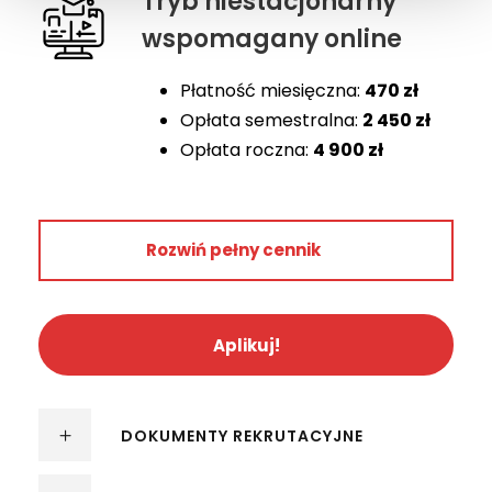
Tryb niestacjonarny
wspomagany online
Płatność miesięczna:
470 zł
Opłata semestralna:
2 450 zł
Opłata roczna:
4 900 zł
Rok 1
Rozwiń pełny cennik
4 900 zł
2 450 zł
470 zł
Aplikuj!
Rok 2
–
DOKUMENTY REKRUTACYJNE
2 450 zł
565 zł