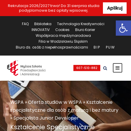
Rekrutacja 2026/2027 trwa! Do 31 sierpnia studia
Aplikuj
podyplomowe bez opłaty wpisowej.
Ot
FAQ
Biblioteka
Technologia Kreatywności
INNOVATIV
Cookies
Biuro Karier
Współpraca międzynarodowa
Filia w Wodzisławiu Śląskim
Biuro ds. osób z niepełnosprawnościami
BIP
PUW
607-510-882
WSPA
»
Oferta studiów w WSPA
»
Kształcenie
specjalistyczne dla osób z maturą i bez matury
»
Specjalista Junior Developer
Kształcenie Specjalistyczne